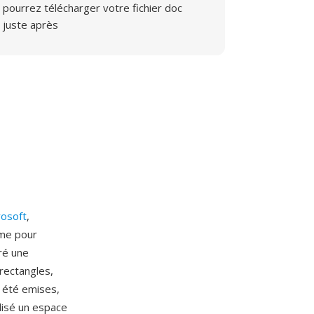
pourrez télécharger votre fichier doc
juste après
rosoft
,
rme pour
ré une
rectangles,
t été emises,
ilisé un espace