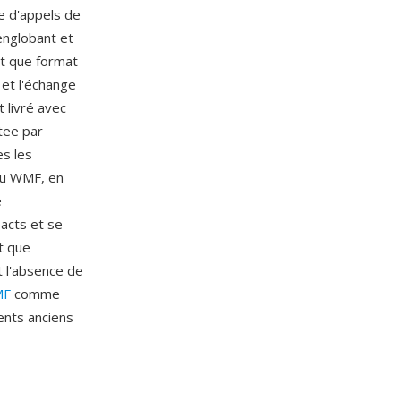
e d'appels de
englobant et
t que format
 et l'échange
 livré avec
stee par
es les
nu WMF, en
e
acts et se
t que
t l'absence de
MF
comme
ents anciens