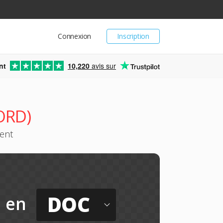
Connexion
Inscription
nt
10,220
avis sur
ORD)
ment
DOC
en