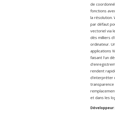
de coordonnée
fonctions ave
la résolution
par défaut pou
vectoriel via
dès milliers d
ordinateur. U
applications 
faisant l'un d
d'enregistrem
rendent rapid
d'interpréter 
transparence 
remplacement 
et dans les lo
Développeur