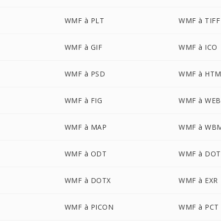
WMF à PLT
WMF à TIFF
WMF à GIF
WMF à ICO
WMF à PSD
WMF à HTM
WMF à FIG
WMF à WEB
WMF à MAP
WMF à WB
WMF à ODT
WMF à DOT
WMF à DOTX
WMF à EXR
WMF à PICON
WMF à PCT