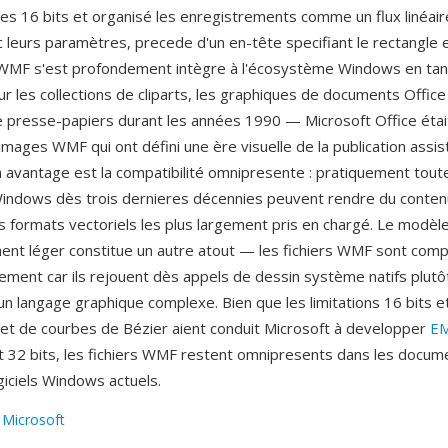
s 16 bits et organisé les enregistrements comme un flux linéair
c leurs paramètres, precede d'un en-tête specifiant le rectangle 
. WMF s'est profondement intègre à l'écosystème Windows en tan
r les collections de cliparts, les graphiques de documents Office
 le presse-papiers durant les années 1990 — Microsoft Office était
'images WMF qui ont défini une ère visuelle de la publication assi
n avantage est la compatibilité omnipresente : pratiquement tout
Windows dès trois dernieres décennies peuvent rendre du conte
ès formats vectoriels les plus largement pris en chargé. Le modèl
ent léger constitue un autre atout — les fichiers WMF sont comp
ement car ils rejouent dès appels de dessin système natifs plutô
un langage graphique complexe. Bien que les limitations 16 bits e
et de courbes de Bézier aient conduit Microsoft à developper
E
32 bits, les fichiers WMF restent omnipresents dans les docum
giciels Windows actuels.
:
Microsoft