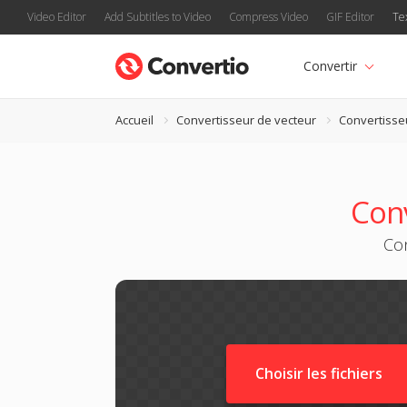
Video Editor
Add Subtitles to Video
Compress Video
GIF Editor
Te
Convertir
Accueil
Convertisseur de vecteur
Convertiss
Con
Con
Choisir les fichiers