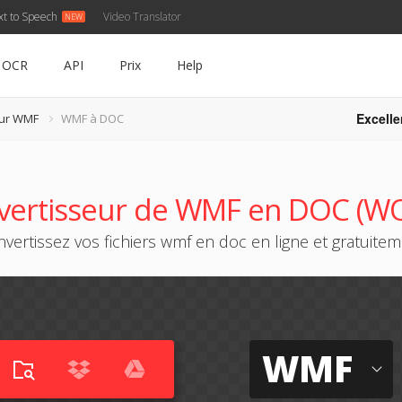
xt to Speech
Video Translator
OCR
API
Prix
Help
Excelle
eur WMF
WMF à DOC
vertisseur de WMF en DOC (W
vertissez vos fichiers wmf en doc en ligne et gratuite
WMF