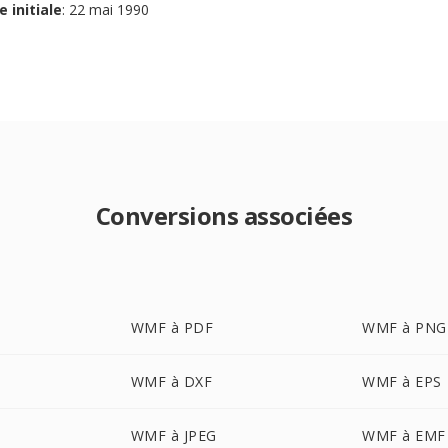
e initiale
: 22 mai 1990
Conversions associées
WMF à PDF
WMF à PNG
WMF à DXF
WMF à EPS
WMF à JPEG
WMF à EMF