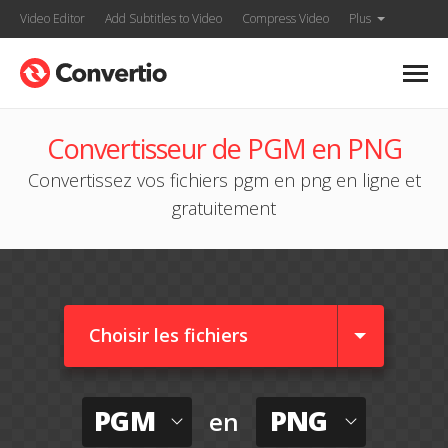
Video Editor
Add Subtitles to Video
Compress Video
Plus
Convertisseur de PGM en PNG
Convertissez vos fichiers pgm en png en ligne et
gratuitement
Choisir les fichiers
PGM
PNG
en