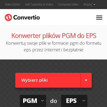
Video Editor
Add Subtitles to Video
Compress Video
Więcej
Konwerter plików PGM do EPS
Konwertuj swoje pliki w formacie pgm do formatu
eps przez Internet i bezpłatnie
Wybierz pliki
PGM
EPS
do