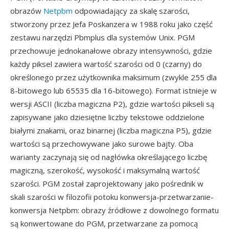
obrazów
Netpbm
odpowiadający za skalę szarości,
stworzony przez Jefa Poskanzera w 1988 roku jako część
zestawu narzędzi Pbmplus dla systemów Unix. PGM
przechowuje jednokanałowe obrazy intensywności, gdzie
każdy piksel zawiera wartość szarości od 0 (czarny) do
określonego przez użytkownika maksimum (zwykle 255 dla
8-bitowego lub 65535 dla 16-bitowego). Format istnieje w
wersji ASCII (liczba magiczna P2), gdzie wartości pikseli są
zapisywane jako dziesiętne liczby tekstowe oddzielone
białymi znakami, oraz binarnej (liczba magiczna P5), gdzie
wartości są przechowywane jako surowe bajty. Oba
warianty zaczynają się od nagłówka określającego liczbę
magiczną, szerokość, wysokość i maksymalną wartość
szarości. PGM został zaprojektowany jako pośrednik w
skali szarości w filozofii potoku konwersja-przetwarzanie-
konwersja Netpbm: obrazy źródłowe z dowolnego formatu
są konwertowane do PGM, przetwarzane za pomocą