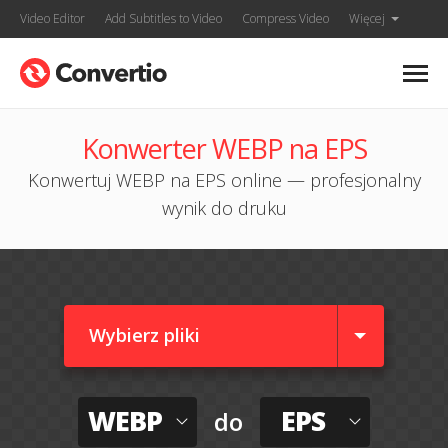
Video Editor
Add Subtitles to Video
Compress Video
Więcej
Konwerter WEBP na EPS
Konwertuj WEBP na EPS online — profesjonalny
wynik do druku
Wybierz pliki
WEBP
EPS
do