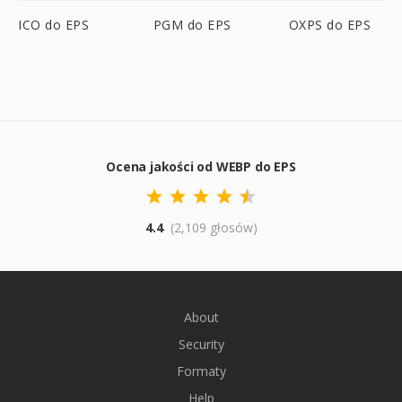
ICO do EPS
PGM do EPS
OXPS do EPS
Ocena jakości od WEBP do EPS
4.4
(2,109 głosów)
About
Security
Formaty
Help