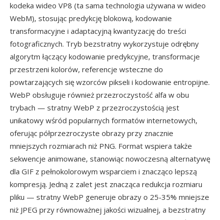
kodeka wideo VP8 (ta sama technologia używana w wideo
WebM), stosując predykcję blokową, kodowanie
transformacyjne i adaptacyjną kwantyzację do treści
fotograficznych. Tryb bezstratny wykorzystuje odrębny
algorytm łączący kodowanie predykcyjne, transformacje
przestrzeni kolorów, referencje wsteczne do
powtarzających się wzorców pikseli i kodowanie entropijne.
WebP obsługuje również przezroczystość alfa w obu
trybach — stratny WebP z przezroczystością jest
unikatowy wśród popularnych formatów internetowych,
oferując półprzezroczyste obrazy przy znacznie
mniejszych rozmiarach niż PNG. Format wspiera także
sekwencje animowane, stanowiąc nowoczesną alternatywę
dla GIF z pełnokolorowym wsparciem i znacząco lepszą
kompresją. Jedną z zalet jest znacząca redukcja rozmiaru
pliku — stratny WebP generuje obrazy o 25-35% mniejsze
niż JPEG przy równoważnej jakości wizualnej, a bezstratny