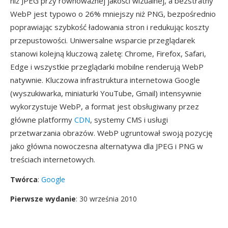
niż JPEG przy równoważnej jakości wizualnej, a bezstratny
WebP jest typowo o 26% mniejszy niż PNG, bezpośrednio
poprawiając szybkość ładowania stron i redukując koszty
przepustowości. Uniwersalne wsparcie przeglądarek
stanowi kolejną kluczową zaletę: Chrome, Firefox, Safari,
Edge i wszystkie przeglądarki mobilne renderują WebP
natywnie. Kluczowa infrastruktura internetowa Google
(wyszukiwarka, miniaturki YouTube, Gmail) intensywnie
wykorzystuje WebP, a format jest obsługiwany przez
główne platformy
CDN
, systemy CMS i usługi
przetwarzania obrazów. WebP ugruntował swoją pozycję
jako główna nowoczesna alternatywa dla JPEG i PNG w
treściach internetowych.
Twórca
:
Google
Pierwsze wydanie
: 30 września 2010