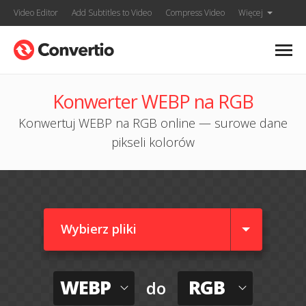
Video Editor
Add Subtitles to Video
Compress Video
Więcej
Konwerter WEBP na RGB
Konwertuj WEBP na RGB online — surowe dane
pikseli kolorów
Wybierz pliki
WEBP
RGB
do