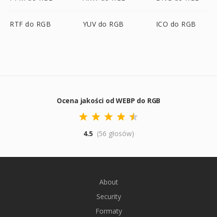
RTF do RGB
YUV do RGB
ICO do RGB
Ocena jakości od WEBP do RGB
4.5
(56 głosów)
About
Security
Formaty