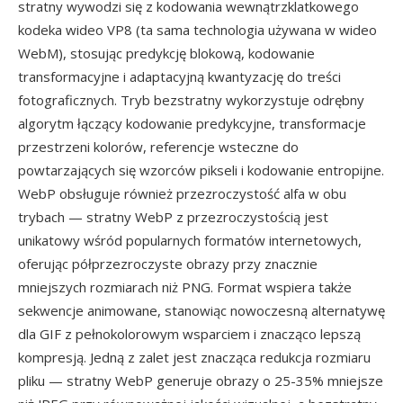
stratny wywodzi się z kodowania wewnątrzklatkowego
kodeka wideo VP8 (ta sama technologia używana w wideo
WebM), stosując predykcję blokową, kodowanie
transformacyjne i adaptacyjną kwantyzację do treści
fotograficznych. Tryb bezstratny wykorzystuje odrębny
algorytm łączący kodowanie predykcyjne, transformacje
przestrzeni kolorów, referencje wsteczne do
powtarzających się wzorców pikseli i kodowanie entropijne.
WebP obsługuje również przezroczystość alfa w obu
trybach — stratny WebP z przezroczystością jest
unikatowy wśród popularnych formatów internetowych,
oferując półprzezroczyste obrazy przy znacznie
mniejszych rozmiarach niż PNG. Format wspiera także
sekwencje animowane, stanowiąc nowoczesną alternatywę
dla GIF z pełnokolorowym wsparciem i znacząco lepszą
kompresją. Jedną z zalet jest znacząca redukcja rozmiaru
pliku — stratny WebP generuje obrazy o 25-35% mniejsze