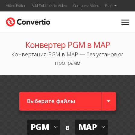
Video Editor
Add Subtitles to Video
Compress Video
Ещё
Конвертер PGM в MAP
Конвертация PGM в MAP — без установки
программ
Выберите файлы
PGM
MAP
в