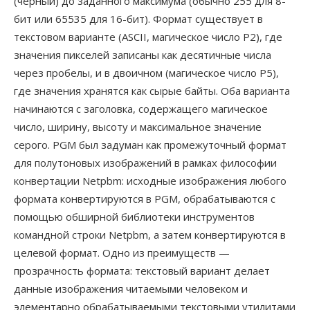
(чёрный) до заданного максимума (обычно 255 для 8-
бит или 65535 для 16-бит). Формат существует в
текстовом варианте (ASCII, магическое число P2), где
значения пикселей записаны как десятичные числа
через пробелы, и в двоичном (магическое число P5),
где значения хранятся как сырые байты. Оба варианта
начинаются с заголовка, содержащего магическое
число, ширину, высоту и максимальное значение
серого. PGM был задуман как промежуточный формат
для полутоновых изображений в рамках философии
конвертации Netpbm: исходные изображения любого
формата конвертируются в PGM, обрабатываются с
помощью обширной библиотеки инструментов
командной строки Netpbm, а затем конвертируются в
целевой формат. Одно из преимуществ —
прозрачность формата: текстовый вариант делает
данные изображения читаемыми человеком и
элементарно обрабатываемыми текстовыми утилитами