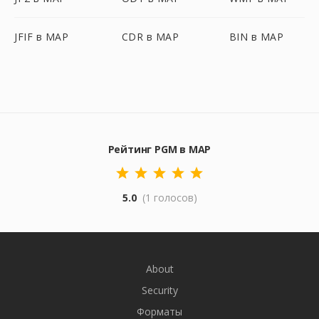
JFIF в MAP
CDR в MAP
BIN в MAP
Рейтинг PGM в MAP
5.0
(1 голосов)
About
Security
Форматы