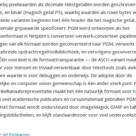
arbij pixelwaarden als decimale tekstgetallen worden geschreve
e, en binair (magisch getal P5), waarbij waarden als ruwe bytes 
eide varianten beginnen met één header die het magische getal,
imale grijswaarde specificeert. PGM werd ontworpen als het
ssenformaat in Netpbm's converteer-verwerk-converteer-pipelinef
ngen van elk formaat worden geconverteerd naar PGM, verwerkt
ebreide opdrachtregeltoolbibliotheek, en vervolgens geconverte
Één voordeel is de formaattransparantie — de ASCII-variant maa
ar voor mensen en triviaal verwerkbaar door teksttools zoals aw
re waarde is voor debuggen en onderwijs. De adoptie door de
ijke en computer vision-gemeenschap is één ander sterk punt:
kelkanaalsrepresentatie maakt het één natuurlijk formaat voor
b
n veel academische publicaties en cursusmateriaal gebruiken PG
 Het formaat wordt ondersteund door ImageMagick, GIMP en tal
ngsbibliotheken, en blijft standaardinvoer voor veel onderzoeks
r
:
Jef Poskanzer