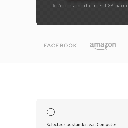
Zet bestanden hier neer. 1 GB maxim
1
Selecteer bestanden van Computer,