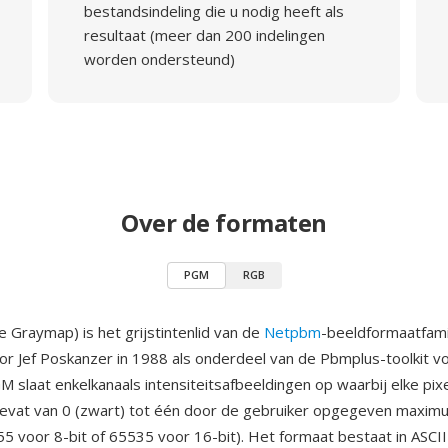
bestandsindeling die u nodig heeft als
resultaat (meer dan 200 indelingen
worden ondersteund)
Over de formaten
PGM
RGB
 Graymap) is het grijstintenlid van de
Netpbm
-beeldformaatfamil
r Jef Poskanzer in 1988 als onderdeel van de Pbmplus-toolkit vo
 slaat enkelkanaals intensiteitsafbeeldingen op waarbij elke pix
bevat van 0 (zwart) tot één door de gebruiker opgegeven maxim
5 voor 8-bit of 65535 voor 16-bit). Het formaat bestaat in ASCI