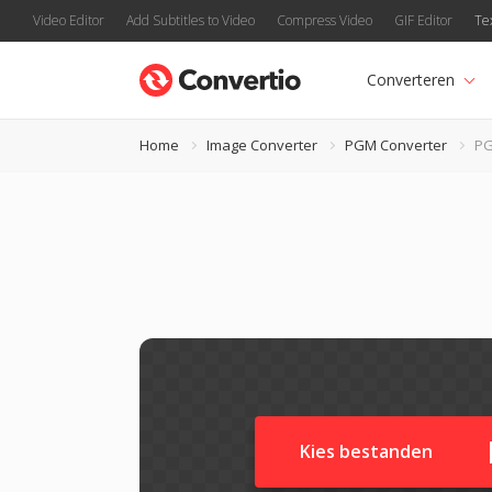
Video Editor
Add Subtitles to Video
Compress Video
GIF Editor
Te
Converteren
Home
Image Converter
PGM Converter
PG
Kies bestanden