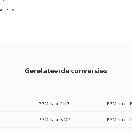
se
: 1988
Gerelateerde conversies
PGM naar PNG
PGM naar J
F
PGM naar BMP
PGM naar T