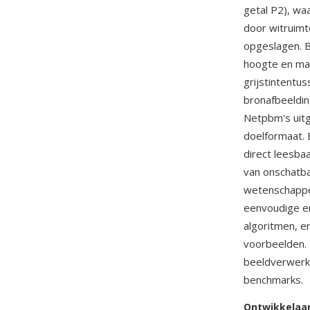
getal P2), wa
door witruimt
opgeslagen. B
hoogte en max
grijstintentu
bronafbeeldi
Netpbm's uitg
doelformaat. 
direct leesba
van onschatba
wetenschappel
eenvoudige en
algoritmen, e
voorbeelden.
beeldverwerki
benchmarks.
Ontwikkelaa