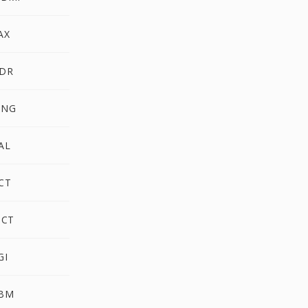
AX
HDR
MNG
AL
CT
ICT
GI
XBM