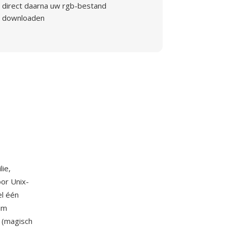
direct daarna uw rgb-bestand
downloaden
ie,
or Unix-
el één
um
I (magisch