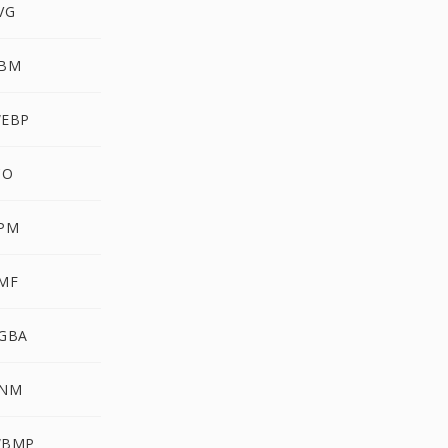
VG
PBM
WEBP
CO
XPM
EMF
RGBA
PNM
WBMP