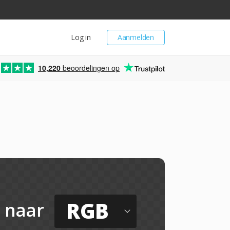
Log in
Aanmelden
10,220
beoordelingen op
RGB
naar