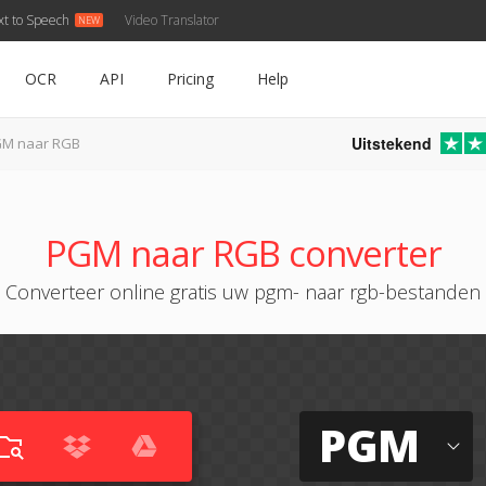
xt to Speech
Video Translator
OCR
API
Pricing
Help
Uitstekend
M naar RGB
PGM naar RGB converter
Converteer online gratis uw pgm- naar rgb-bestanden
PGM