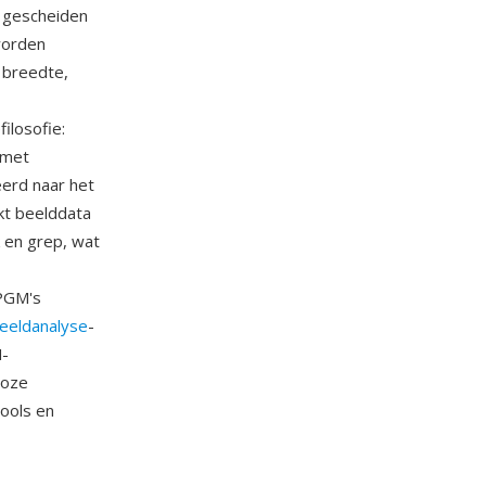
n gescheiden
worden
 breedte,
ilosofie:
 met
erd naar het
kt beelddata
k en grep, wat
 PGM's
eeldanalyse
-
M-
loze
tools en