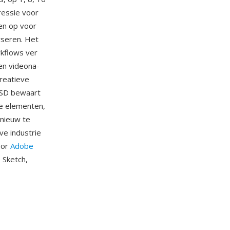
ressie voor
en op voor
rseren. Het
rkflows ver
en videona-
reatieve
 PSD bewaart
re elementen,
pnieuw te
ve industrie
oor
Adobe
, Sketch,