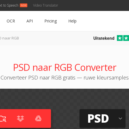
xt to Speech
Video Translator
OCR
API
Pricing
Help
Uitstekend
D naar RGB
PSD naar RGB Converter
Converteer PSD naar RGB gratis — ruwe kleursamples
PSD