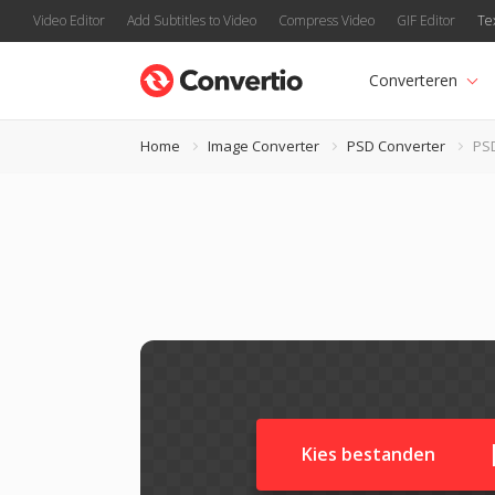
Video Editor
Add Subtitles to Video
Compress Video
GIF Editor
Te
Converteren
Home
Image Converter
PSD Converter
PS
Kies bestanden