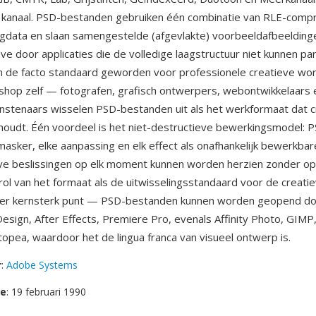
r kanaal. PSD-bestanden gebruiken één combinatie van RLE-comp
aagdata en slaan samengestelde (afgevlakte) voorbeeldafbeelding
ve door applicaties die de volledige laagstructuur niet kunnen pa
n de facto standaard geworden voor professionele creatieve wo
shop zelf — fotografen, grafisch ontwerpers, webontwikkelaars 
stenaars wisselen PSD-bestanden uit als het werkformaat dat c
 behoudt. Één voordeel is het niet-destructieve bewerkingsmodel:
k masker, elke aanpassing en elk effect als onafhankelijk bewerkba
ve beslissingen op elk moment kunnen worden herzien zonder o
rol van het formaat als de uitwisselingsstandaard voor de creatie
der kernsterk punt — PSD-bestanden kunnen worden geopend d
nDesign, After Effects, Premiere Pro, evenals Affinity Photo, GIMP
opea, waardoor het de lingua franca van visueel ontwerp is.
r
:
Adobe Systems
se
: 19 februari 1990