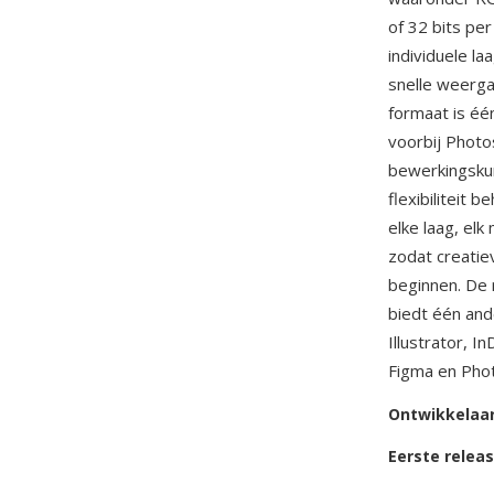
of 32 bits pe
individuele l
snelle weerga
formaat is éé
voorbij Photo
bewerkingskun
flexibiliteit
elke laag, el
zodat creatie
beginnen. De 
biedt één an
Illustrator, I
Figma en Phot
Ontwikkelaa
Eerste relea