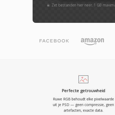
Zet bestanden hier neer. 1 GB maxim
Perfecte getrouwheid
Ruwe RGB behoudt elke pixelwaarde
uit je PSD — geen compressie, geen
artefacten, exacte data.