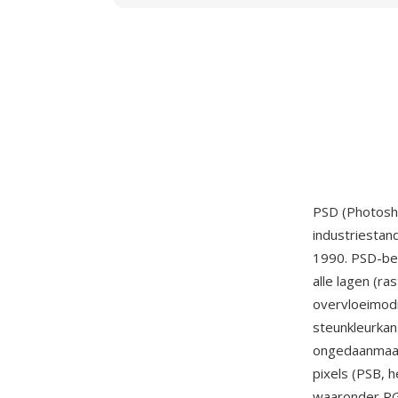
PSD (Photosh
industriestan
1990. PSD-be
alle lagen (ra
overvloeimodi
steunkleurkan
ongedaanmaak
pixels (PSB, 
waaronder RGB