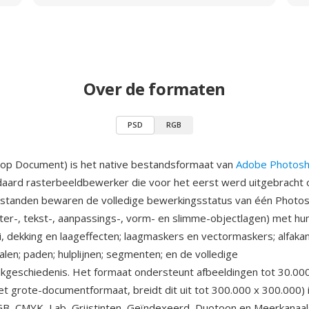
Over de formaten
PSD
RGB
op Document) is het native bestandsformaat van
Adobe Photos
daard rasterbeeldbewerker die voor het eerst werd uitgebracht 
standen bewaren de volledige bewerkingsstatus van één Photos
ster-, tekst-, aanpassings-, vorm- en slimme-objectlagen) met hun
, dekking en laageffecten; laagmaskers en vectormaskers; alfakan
alen; paden; hulplijnen; segmenten; en de volledige
geschiedenis. Het formaat ondersteunt afbeeldingen tot 30.000
het grote-documentformaat, breidt dit uit tot 300.000 x 300.000) 
, CMYK, Lab, Grijstinten, Geïndexeerd, Duotoon en Meerkanaals