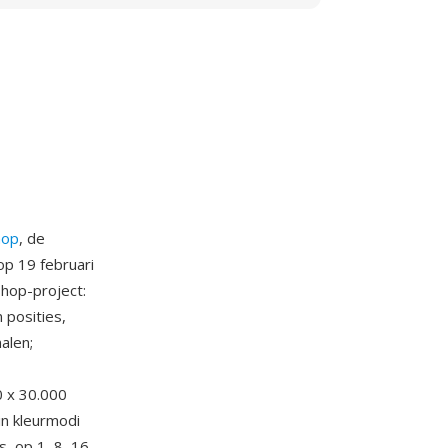
hop
, de
op 19 februari
hop-project:
 posities,
alen;
 x 30.000
in kleurmodi
, op 1, 8, 16