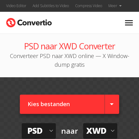
Video Editor
Add Subtitles to Video
Compress Video
Meer
PSD naar XWD Converter
Converteer PSD naar XWD online — X Window-
dump gratis
Kies bestanden
PSD
XWD
naar