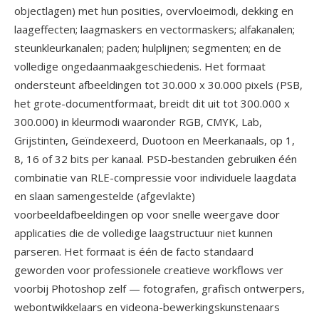
objectlagen) met hun posities, overvloeimodi, dekking en
laageffecten; laagmaskers en vectormaskers; alfakanalen;
steunkleurkanalen; paden; hulplijnen; segmenten; en de
volledige ongedaanmaakgeschiedenis. Het formaat
ondersteunt afbeeldingen tot 30.000 x 30.000 pixels (PSB,
het grote-documentformaat, breidt dit uit tot 300.000 x
300.000) in kleurmodi waaronder RGB, CMYK, Lab,
Grijstinten, Geïndexeerd, Duotoon en Meerkanaals, op 1,
8, 16 of 32 bits per kanaal. PSD-bestanden gebruiken één
combinatie van RLE-compressie voor individuele laagdata
en slaan samengestelde (afgevlakte)
voorbeeldafbeeldingen op voor snelle weergave door
applicaties die de volledige laagstructuur niet kunnen
parseren. Het formaat is één de facto standaard
geworden voor professionele creatieve workflows ver
voorbij Photoshop zelf — fotografen, grafisch ontwerpers,
webontwikkelaars en videona-bewerkingskunstenaars