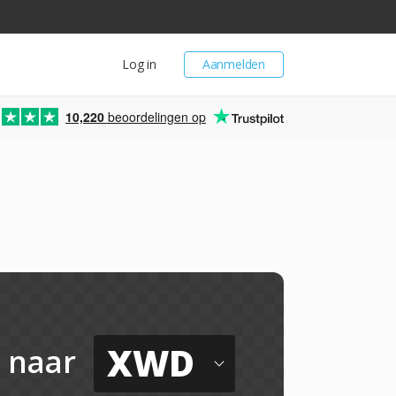
Log in
Aanmelden
10,220
beoordelingen op
XWD
naar