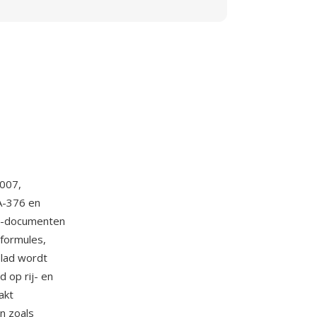
2007,
A-376 en
ML-documenten
formules,
blad wordt
 op rij- en
akt
n zoals