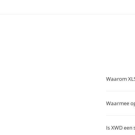
Waarom XLS
Waarmee op
Is XWD een 