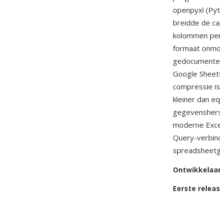
openpyxl (Pyt
breidde de ca
kolommen per 
formaat onmog
gedocument
Google Sheets
compressie is
kleiner dan e
gegevensherst
moderne Excel
Query-verbind
spreadsheetge
Ontwikkelaa
Eerste relea