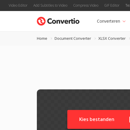
Video Editor
Add Subtitles to Video
Compress Video
GIF Editor
Te
Converteren
Home
Document Converter
XLSX Converter
Kies bestanden