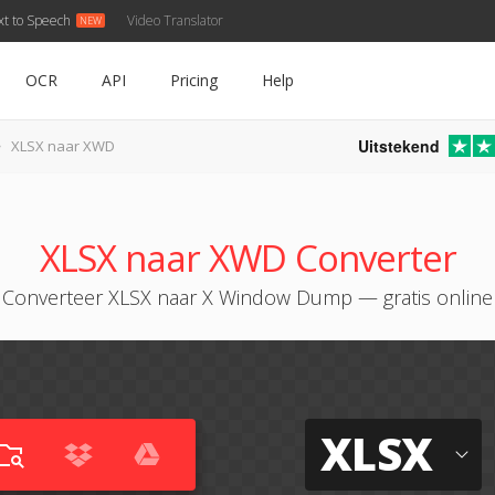
xt to Speech
Video Translator
OCR
API
Pricing
Help
Uitstekend
XLSX naar XWD
XLSX naar XWD Converter
Converteer XLSX naar X Window Dump — gratis online
XLSX