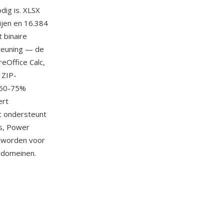
dig is. XLSX
ijen en 16.384
 binaire
teuning — de
reOffice Calc,
 ZIP-
s 50-75%
ert
t ondersteunt
es, Power
geworden voor
sdomeinen.