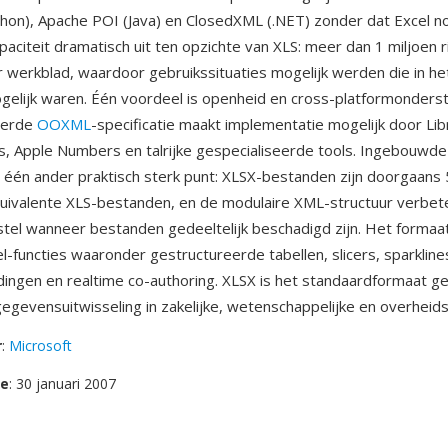
hon), Apache POI (Java) en ClosedXML (.NET) zonder dat Excel no
paciteit dramatisch uit ten opzichte van XLS: meer dan 1 miljoen r
werkblad, waardoor gebruikssituaties mogelijk werden die in het
elijk waren. Één voordeel is openheid en cross-platformonders
eerde
OOXML
-specificatie maakt implementatie mogelijk door Lib
, Apple Numbers en talrijke gespecialiseerde tools. Ingebouwde
 één ander praktisch sterk punt: XLSX-bestanden zijn doorgaan
quivalente XLS-bestanden, en de modulaire XML-structuur verbet
el wanneer bestanden gedeeltelijk beschadigd zijn. Het formaa
-functies waaronder gestructureerde tabellen, slicers, sparklin
ingen en realtime co-authoring. XLSX is het standaardformaat 
gevensuitwisseling in zakelijke, wetenschappelijke en overheid
r
:
Microsoft
se
: 30 januari 2007