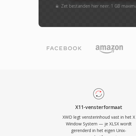
Zet bestanden hier neer. 1 GB maxim
X11-vensterformaat
XWD legt vensterinhoud vast in het X
Window System — je XLSX wordt
gerenderd in het eigen Unix-