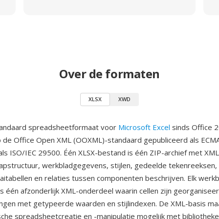
Over de formaten
XLSX
XWD
standaard spreadsheetformaat voor
Microsoft Excel
sinds Office 
 de Office Open XML (OOXML)-standaard gepubliceerd als ECM
ls ISO/IEC 29500. Één XLSX-bestand is één ZIP-archief met X
pstructuur, werkbladgegevens, stijlen, gedeelde tekenreeksen, 
aaitabellen en relaties tussen componenten beschrijven. Elk werk
s één afzonderlijk XML-onderdeel waarin cellen zijn georganiseerd
ingen met getypeerde waarden en stijlindexen. De XML-basis ma
he spreadsheetcreatie en -manipulatie mogelijk met bibliotheke