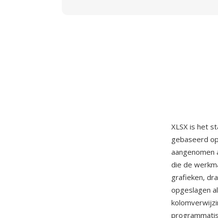
XLSX is het 
gebaseerd op
aangenomen a
die de werkma
grafieken, dr
opgeslagen al
kolomverwijz
programmatisc