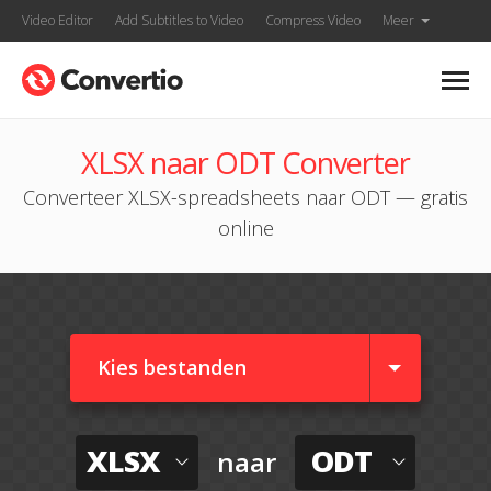
Video Editor
Add Subtitles to Video
Compress Video
Meer
XLSX naar ODT Converter
Converteer XLSX-spreadsheets naar ODT — gratis
online
Kies bestanden
XLSX
ODT
naar