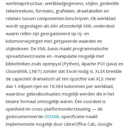
werkmapstructuur, werkbladgegevens, stijlen, gedeelde
tekenreeksen, formules, grafieken, draaitabellen en
relaties tussen componenten beschrijven. Elk werkblad
wordt opgeslagen als één afzonderlijk XML-onderdeel
waarin cellen zijn georganiseerd op rij- en
kolomverwijzingen met getypeerde waarden en
stijlindexen. De XML-basis maakt programmatische
spreadsheetcreatie en -manipulatie mogelijk met
bibliotheken zoals openpyxl (Python), Apache POI (Java) en
ClosedXML (.NET) zonder dat Excel nodig is. XLSX breidde
de capaciteit dramatisch uit ten opzichte van XLS: meer
dan 1 miljoen rijen en 16.384 kolommen per werkblad,
waardoor gebruikssituaties mogelijk werden die in het
binaire formaat onmogelijk waren. Één voordeel is
openheid en cross-platformondersteuning — de
gedocumenteerde
OOXML
-specificatie maakt
implementatie mogelijk door LibreOffice Calc, Google