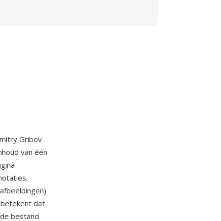
mitry Gribov
nhoud van één
agina-
notaties,
gafbeeldingen)
 betekent dat
fde bestand