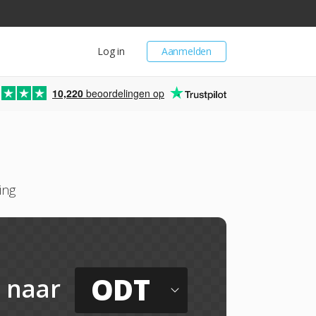
Log in
Aanmelden
10,220
beoordelingen op
ing
ODT
naar