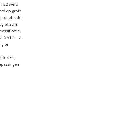
t. FB2 werd
erd op grote
oordeel is de
ografische
assificatie,
st-XML-basis
ig te
n lezers,
oepassingen