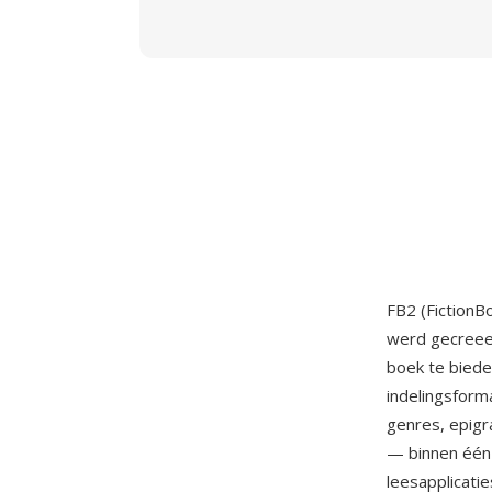
FB2 (FictionB
werd gecreee
boek te bieden
indelingsform
genres, epigr
— binnen één
leesapplicati