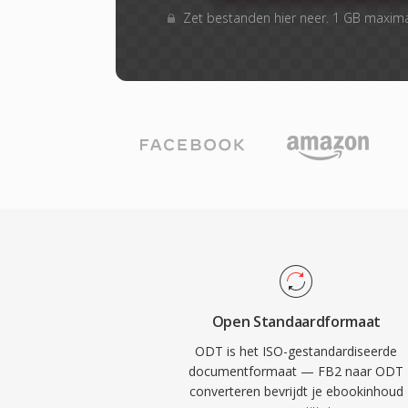
Zet bestanden hier neer. 1 GB maxim
Open Standaardformaat
ODT is het ISO-gestandardiseerde
documentformaat — FB2 naar ODT
converteren bevrijdt je ebookinhoud