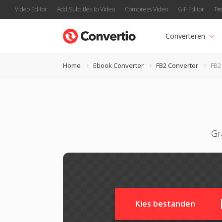
Video Editor
Add Subtitles to Video
Compress Video
GIF Editor
Te
Converteren
Home
Ebook Converter
FB2 Converter
FB2
Gr
Kies bestanden