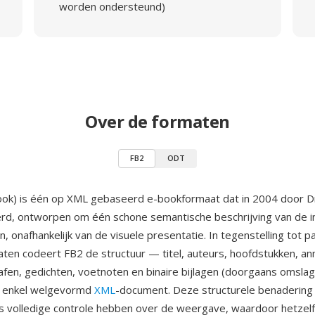
worden ondersteund)
Over de formaten
FB2
ODT
ook) is één op XML gebaseerd e-bookformaat dat in 2004 door D
rd, ontworpen om één schone semantische beschrijving van de i
, onafhankelijk van de visuele presentatie. In tegenstelling tot p
aten codeert FB2 de structuur — titel, auteurs, hoofdstukken, an
afen, gedichten, voetnoten en binaire bijlagen (doorgaans omsla
 enkel welgevormd
XML
-document. Deze structurele benadering
es volledige controle hebben over de weergave, waardoor hetzel