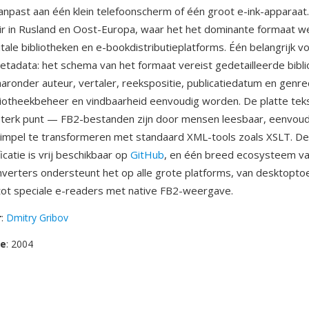
aanpast aan één klein telefoonscherm of één groot e-ink-apparaa
r in Rusland en Oost-Europa, waar het het dominante formaat w
tale bibliotheken en e-bookdistributieplatforms. Één belangrijk v
etadata: het schema van het formaat vereist gedetailleerde bibli
aronder auteur, vertaler, reekspositie, publicatiedatum en genrecl
iotheekbeheer en vindbaarheid eenvoudig worden. De platte tek
sterk punt — FB2-bestanden zijn door mensen leesbaar, eenvoud
simpel te transformeren met standaard XML-tools zoals XSLT. De
catie is vrij beschikbaar op
GitHub
, en één breed ecosysteem va
nverters ondersteunt het op alle grote platforms, van desktopt
 tot speciale e-readers met native FB2-weergave.
r
:
Dmitry Gribov
se
: 2004