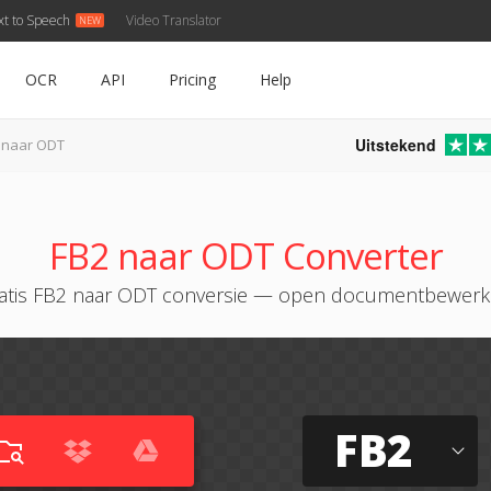
xt to Speech
Video Translator
OCR
API
Pricing
Help
Uitstekend
 naar ODT
FB2 naar ODT Converter
atis FB2 naar ODT conversie — open documentbewerk
FB2