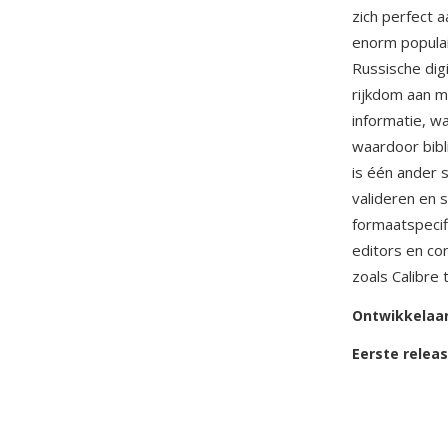
zich perfect 
enorm populai
Russische digi
rijkdom aan m
informatie, wa
waardoor bibl
is één ander 
valideren en 
formaatspecifi
editors en co
zoals Calibre
Ontwikkelaa
Eerste relea