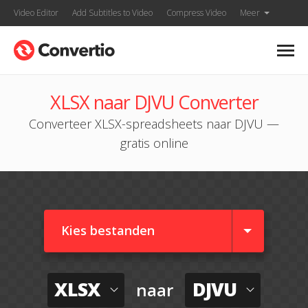
Video Editor
Add Subtitles to Video
Compress Video
Meer
XLSX naar DJVU Converter
Converteer XLSX-spreadsheets naar DJVU —
gratis online
Kies bestanden
XLSX
DJVU
naar