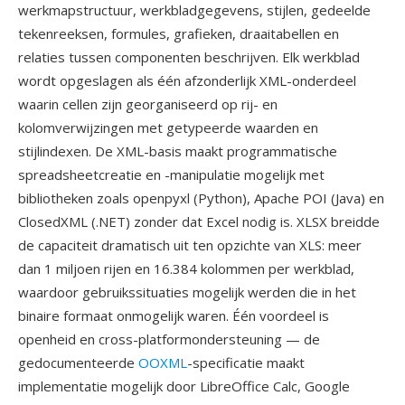
werkmapstructuur, werkbladgegevens, stijlen, gedeelde
tekenreeksen, formules, grafieken, draaitabellen en
relaties tussen componenten beschrijven. Elk werkblad
wordt opgeslagen als één afzonderlijk XML-onderdeel
waarin cellen zijn georganiseerd op rij- en
kolomverwijzingen met getypeerde waarden en
stijlindexen. De XML-basis maakt programmatische
spreadsheetcreatie en -manipulatie mogelijk met
bibliotheken zoals openpyxl (Python), Apache POI (Java) en
ClosedXML (.NET) zonder dat Excel nodig is. XLSX breidde
de capaciteit dramatisch uit ten opzichte van XLS: meer
dan 1 miljoen rijen en 16.384 kolommen per werkblad,
waardoor gebruikssituaties mogelijk werden die in het
binaire formaat onmogelijk waren. Één voordeel is
openheid en cross-platformondersteuning — de
gedocumenteerde
OOXML
-specificatie maakt
implementatie mogelijk door LibreOffice Calc, Google