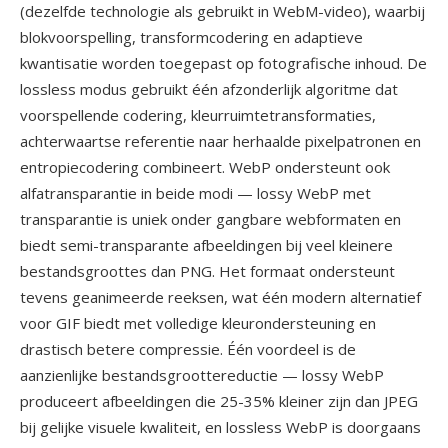
(dezelfde technologie als gebruikt in WebM-video), waarbij
blokvoorspelling, transformcodering en adaptieve
kwantisatie worden toegepast op fotografische inhoud. De
lossless modus gebruikt één afzonderlijk algoritme dat
voorspellende codering, kleurruimtetransformaties,
achterwaartse referentie naar herhaalde pixelpatronen en
entropiecodering combineert. WebP ondersteunt ook
alfatransparantie in beide modi — lossy WebP met
transparantie is uniek onder gangbare webformaten en
biedt semi-transparante afbeeldingen bij veel kleinere
bestandsgroottes dan PNG. Het formaat ondersteunt
tevens geanimeerde reeksen, wat één modern alternatief
voor GIF biedt met volledige kleurondersteuning en
drastisch betere compressie. Één voordeel is de
aanzienlijke bestandsgroottereductie — lossy WebP
produceert afbeeldingen die 25-35% kleiner zijn dan JPEG
bij gelijke visuele kwaliteit, en lossless WebP is doorgaans