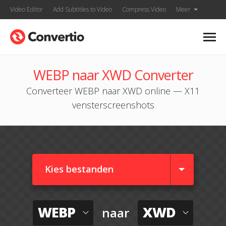
Video Editor
Add Subtitles to Video
Compress Video
Meer
WEBP naar XWD Converter
Converteer WEBP naar XWD online — X11
vensterscreenshots
Kies bestanden
WEBP
XWD
naar