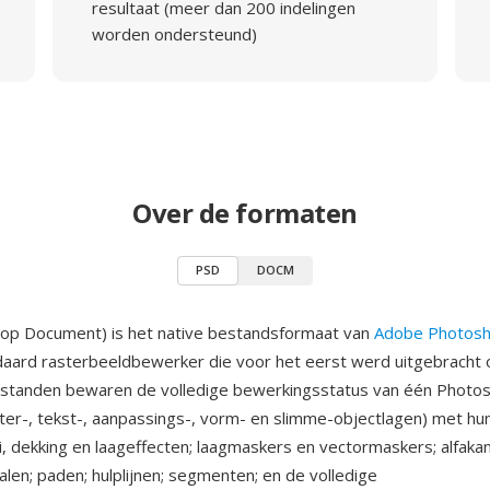
resultaat (meer dan 200 indelingen
worden ondersteund)
Over de formaten
PSD
DOCM
op Document) is het native bestandsformaat van
Adobe Photos
daard rasterbeeldbewerker die voor het eerst werd uitgebracht 
standen bewaren de volledige bewerkingsstatus van één Photos
ster-, tekst-, aanpassings-, vorm- en slimme-objectlagen) met hun
, dekking en laageffecten; laagmaskers en vectormaskers; alfakan
alen; paden; hulplijnen; segmenten; en de volledige