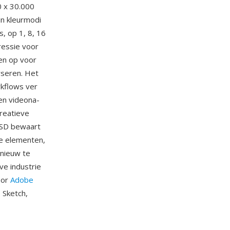
 x 30.000
in kleurmodi
, op 1, 8, 16
ressie voor
en op voor
rseren. Het
rkflows ver
en videona-
reatieve
 PSD bewaart
re elementen,
pnieuw te
ve industrie
oor
Adobe
, Sketch,