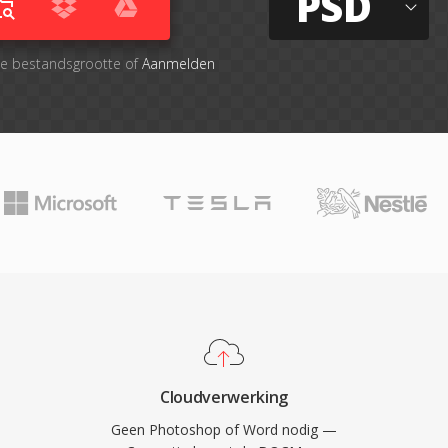
PSD
le bestandsgrootte of
Aanmelden
Cloudverwerking
Geen Photoshop of Word nodig —