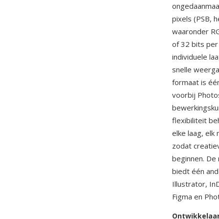
ongedaanmaak
pixels (PSB, 
waaronder RGB
of 32 bits pe
individuele l
snelle weerga
formaat is éé
voorbij Photo
bewerkingskun
flexibiliteit
elke laag, el
zodat creatie
beginnen. De 
biedt één an
Illustrator, I
Figma en Phot
Ontwikkelaa