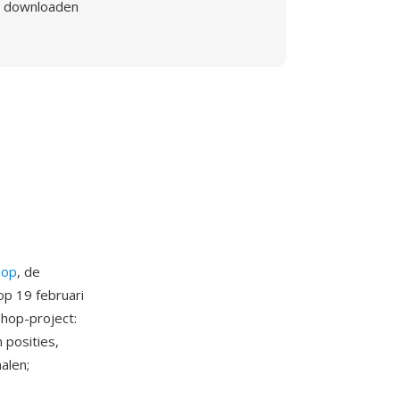
downloaden
hop
, de
op 19 februari
hop-project:
 posities,
alen;