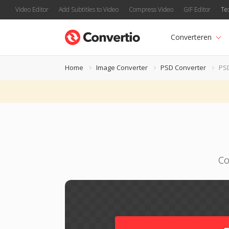
Video Editor
Add Subtitles to Video
Compress Video
GIF Editor
Te
Converteren
Home
Image Converter
PSD Converter
PS
Co