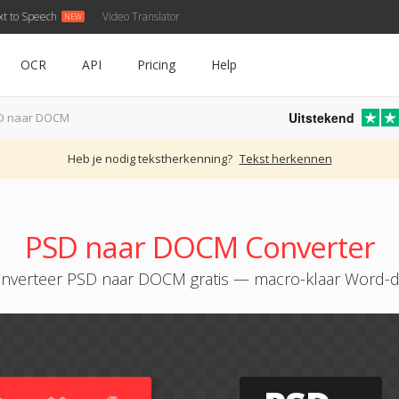
xt to Speech
Video Translator
OCR
API
Pricing
Help
Uitstekend
D naar DOCM
Heb je nodig tekstherkenning?
Tekst herkennen
PSD naar DOCM Converter
nverteer PSD naar DOCM gratis — macro-klaar Word-