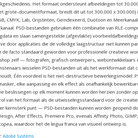
geschiedenis. Het formaat ondersteunt afbeeldingen tot 30.000
het grote-documentformaat, breidt dit uit tot 300.000 x 300.000) 
, CMYK, Lab, Grijstinten, Geïndexeerd, Duotoon en Meerkanaals
r kanaal. PSD-bestanden gebruiken één combinatie van RLE-comp
aagdata en slaan samengestelde (afgevlakte) voorbeeldafbeelding
ve door applicaties die de volledige laagstructuur niet kunnen pa
n de facto standaard geworden voor professionele creatieve wo
shop zelf — fotografen, grafisch ontwerpers, webontwikkelaars 
stenaars wisselen PSD-bestanden uit als het werkformaat dat c
 behoudt. Één voordeel is het niet-destructieve bewerkingsmodel:
k masker, elke aanpassing en elk effect als onafhankelijk bewerkba
ve beslissingen op elk moment kunnen worden herzien zonder o
rol van het formaat als de uitwisselingsstandaard voor de creatie
der kernsterk punt — PSD-bestanden kunnen worden geopend d
nDesign, After Effects, Premiere Pro, evenals Affinity Photo, GIMP
opea, waardoor het de lingua franca van visueel ontwerp is.
r
:
Adobe Systems