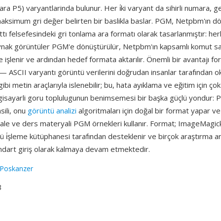
 numara P5) varyantlarinda bulunur. Her i̇ki varyant da sihirli numara, ge
aksimum gri değer belirten bir baslikla baslar. PGM, Netpbm'ın dön
ttı felsefesindeki gri tonlama ara formatı olarak tasarlanmıştır: her
ynak görüntüler PGM'e dönüştürülür, Netpbm'ın kapsamlı komut sat
 işlenir ve ardından hedef formata aktarılır. Önemli bir avantajı f
— ASCII varyantı görüntü verilerini doğrudan insanlar tarafından oku
bi metin araçlarıyla islenebilir; bu, hata ayıklama ve eğitim için çok
lgisayarli goru toplulugunun benimsemesi bir başka güçlü yondur: 
sili, onu
görüntü analizi
algoritmaları için doğal bir format yapar ve
le ve ders materyali PGM örnekleri kullanır. Format; ImageMagi
ü i̇şleme kütüphanesi tarafından desteklenir ve birçok araştırma ara
andart giriş olarak kalmaya devam etmektedir.
 Poskanzer
8