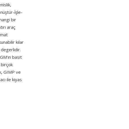
nislik,
üştür-i̇şle-
hangi bir
ırı araç
ormat
nabilir kılar
 degerlidir.
PGM'ın basit
 birçok
ck, GIMP ve
cı ile kiyas