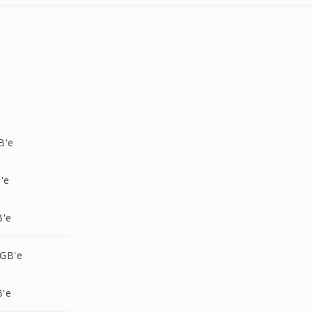
B'e
'e
B'e
GB'e
B'e