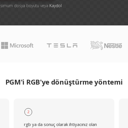
aksimum dosya boyutu veya
Kaydol
PGM'i RGB'ye dönüştürme yöntemi
2
rgb ya da sonuç olarak ihtiyacınız olan