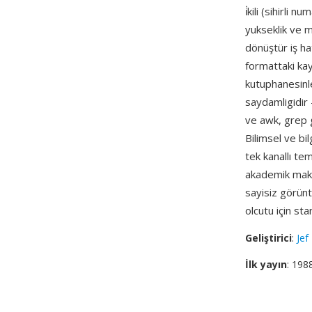
i̇kili (sihirli
yukseklik ve m
dönüştür iş ha
formattaki ka
kutuphanesinle
saydamligidir 
ve awk, grep gi
Bilimsel ve bi
tek kanallı tem
akademik maka
sayisiz görünt
olcutu için st
Geliştirici
:
Jef
İlk yayın
: 198