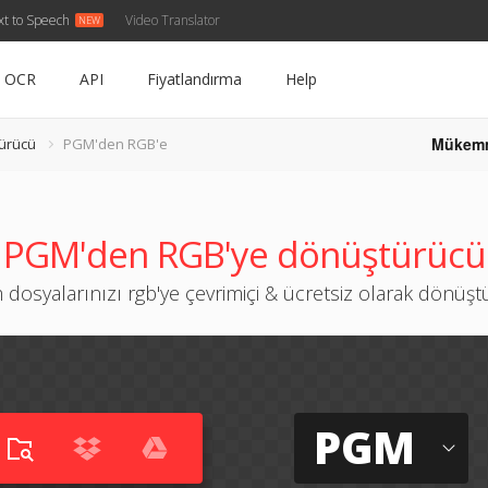
xt to Speech
Video Translator
OCR
API
Fiyatlandırma
Help
Mükem
ürücü
PGM'den RGB'e
PGM'den RGB'ye dönüştürücü
dosyalarınızı rgb'ye çevrimiçi & ücretsiz olarak dönüş
PGM