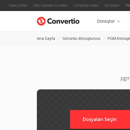
Video Editor
Add Subtitles to Video
Compress Video
GIF Editor
Te
Dönüştür
Ana Sayfa
Görüntü dönüştürücü
PGM Dönüşt
pgm 
Dosyaları Seçin