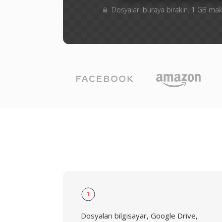
Dosyaları buraya bırakın. 1 GB m
1
Dosyaları bilgisayar, Google Drive,