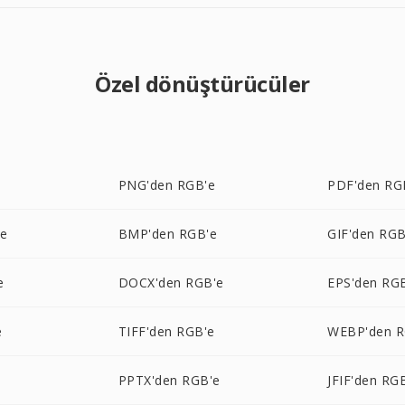
Özel dönüştürücüler
PNG'den RGB'e
PDF'den RG
'e
BMP'den RGB'e
GIF'den RGB
e
DOCX'den RGB'e
EPS'den RG
e
TIFF'den RGB'e
WEBP'den R
PPTX'den RGB'e
JFIF'den RG