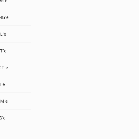
R'e
NG'e
L'e
T'e
CT'e
I'e
BM'e
G'e