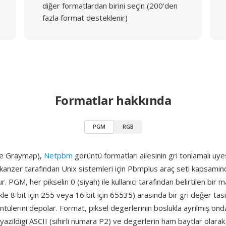
diğer formatlardan birini seçin (200'den
fazla format desteklenir)
Formatlar hakkında
PGM
RGB
e Graymap),
Netpbm
görüntü formatları ailesinin gri tonlamalı uye
skanzer tarafından Unix sistemleri için Pbmplus araç seti kapsamin
r. PGM, her pikselin 0 (siyah) ile kullanıcı tarafından belirtilen bir
le 8 bit için 255 veya 16 bit için 65535) arasında bir gri değer tasid
tülerini depolar. Format, piksel degerlerinin boslukla ayrılmış ond
k yazildigi ASCII (sihirli numara P2) ve degerlerin ham baytlar olara