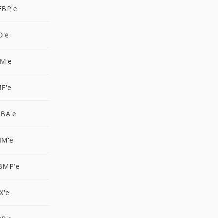
EBP'e
O'e
M'e
F'e
BA'e
NM'e
BMP'e
X'e