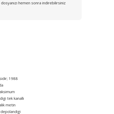
dosyanızı hemen sonra indirebilirsiniz
sidir; 1988
da
 maksimum
igi tek kanallı
alik metin
k depolandigi