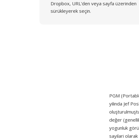
Dropbox, URL'den veya sayfa üzerinden
sürükleyerek seçin.
PGM (Portabl
yilinda Jef Po
oluşturulmuştu
değer (genellik
yogunluk görün
sayilari olara