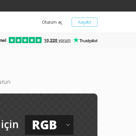
Oturum aç
Kaydol
mel
10,220
yorum
türün
RGB
için