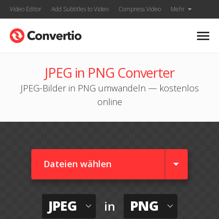
Video Editor
Add Subtitles to Video
Compress Video
Mehr
JPEG in PNG Converter
JPEG-Bilder in PNG umwandeln — kostenlos
online
Dateien wählen
JPEG
PNG
in