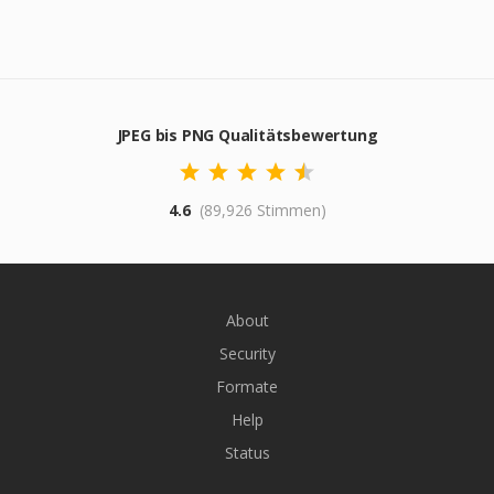
JPEG bis PNG Qualitätsbewertung
4.6
(89,926 Stimmen)
About
Security
Formate
Help
Status