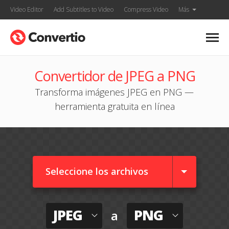
Video Editor
Add Subtitles to Video
Compress Video
Más
Convertidor de JPEG a PNG
Transforma imágenes JPEG en PNG —
herramienta gratuita en línea
Seleccione los archivos
JPEG
PNG
a