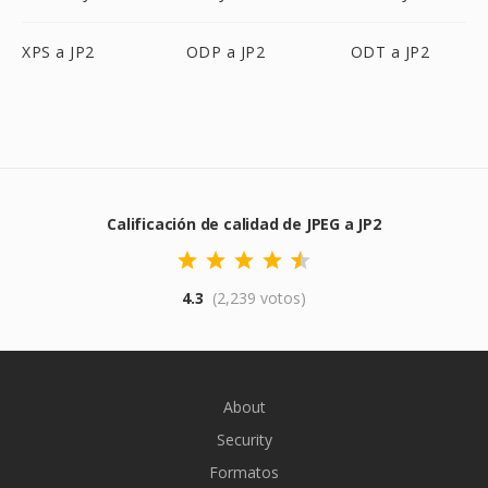
XPS a JP2
ODP a JP2
ODT a JP2
Calificación de calidad de JPEG a JP2
4.3
(2,239 votos)
About
Security
Formatos