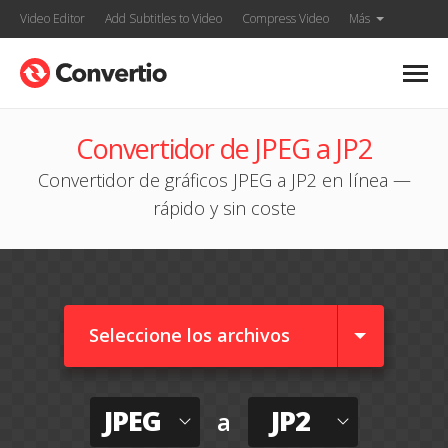
Video Editor
Add Subtitles to Video
Compress Video
Más
Convertidor de JPEG a JP2
Convertidor de gráficos JPEG a JP2 en línea —
rápido y sin coste
Seleccione los archivos
JPEG
JP2
a