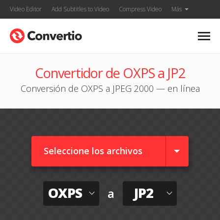
Video Editor
Add Subtitles to Video
Compress Video
Más
Convertidor de OXPS a JP2
Conversión de OXPS a JPEG 2000 — en línea
Seleccione los archivos
OXPS
JP2
a