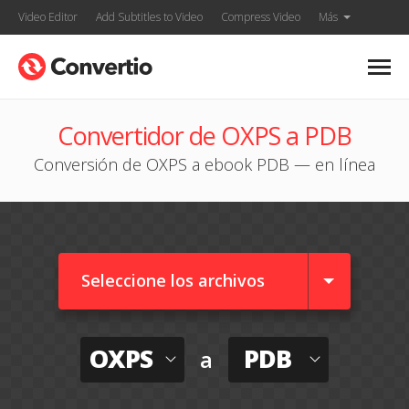
Video Editor
Add Subtitles to Video
Compress Video
Más
Convertidor de OXPS a PDB
Conversión de OXPS a ebook PDB — en línea
Seleccione los archivos
OXPS
PDB
a