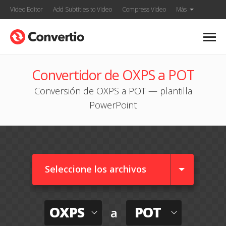
Video Editor
Add Subtitles to Video
Compress Video
Más
Convertidor de OXPS a POT
Conversión de OXPS a POT — plantilla
PowerPoint
Seleccione los archivos
OXPS
POT
a