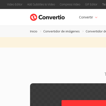
Video Editor
Add Subtitles to Video
Compress Video
GIF Editor
Te
Convertir
Inicio
Convertidor de imágenes
Convertidor d