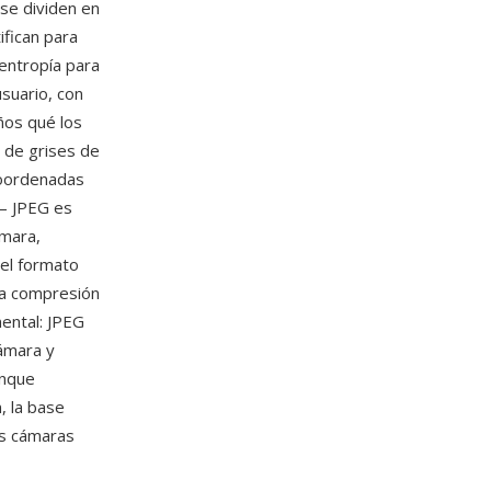
se dividen en
ifican para
 entropía para
usuario, con
ños qué los
a de grises de
 coordenadas
 — JPEG es
ámara,
 el formato
La compresión
mental: JPEG
ámara y
unque
, la base
as cámaras