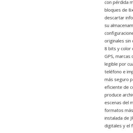
con pérdida m
bloques de 8x
descartar inf
su almacenami
configuracion
originales si
8 bits y colo
GPS, marcas d
legible por c
teléfono e im
más seguro pa
eficiente de 
produce archi
escenas del m
formatos má
instalada de 
digitales y e