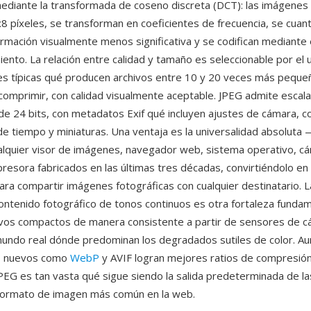
ediante la transformada de coseno discreta (DCT): las imágenes 
8 píxeles, se transforman en coeficientes de frecuencia, se cuant
ormación visualmente menos significativa y se codifican mediante
ento. La relación entre calidad y tamaño es seleccionable por el 
es típicas qué producen archivos entre 10 y 20 veces más peque
n comprimir, con calidad visualmente aceptable. JPEG admite escal
r de 24 bits, con metadatos Exif qué incluyen ajustes de cámara,
e tiempo y miniaturas. Una ventaja es la universalidad absoluta
ualquier visor de imágenes, navegador web, sistema operativo, c
presora fabricados en las últimas tres décadas, convirtiéndolo en
ra compartir imágenes fotográficas con cualquier destinatario. 
contenido fotográfico de tonos continuos es otra fortaleza funda
vos compactos de manera consistente a partir de sensores de c
undo real dónde predominan los degradados sutiles de color. A
s nuevos como
WebP
y AVIF logran mejores ratios de compresión
JPEG es tan vasta qué sigue siendo la salida predeterminada de l
l formato de imagen más común en la web.