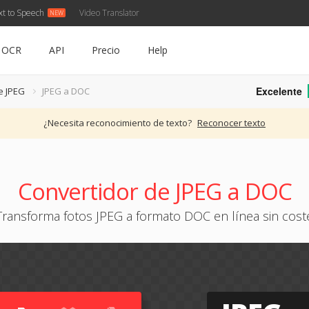
xt to Speech
Video Translator
OCR
API
Precio
Help
Excelente
e JPEG
JPEG a DOC
¿Necesita reconocimiento de texto?
Reconocer texto
Convertidor de JPEG a DOC
Transforma fotos JPEG a formato DOC en línea sin cost