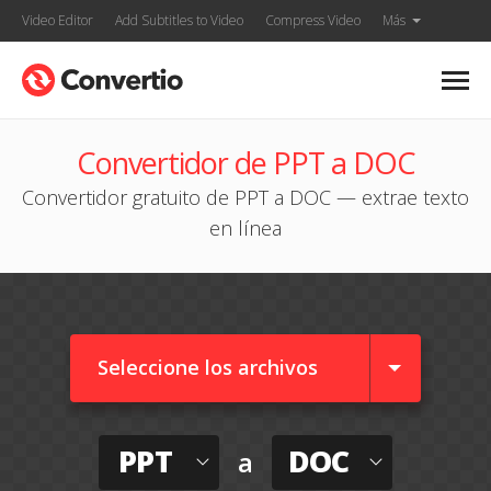
Video Editor
Add Subtitles to Video
Compress Video
Más
Convertidor de PPT a DOC
Convertidor gratuito de PPT a DOC — extrae texto
en línea
Seleccione los archivos
PPT
DOC
a