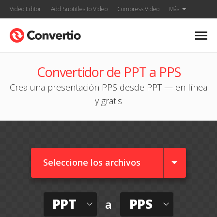
Video Editor
Add Subtitles to Video
Compress Video
Más
Convertidor de PPT a PPS
Crea una presentación PPS desde PPT — en línea
y gratis
Seleccione los archivos
PPT
PPS
a