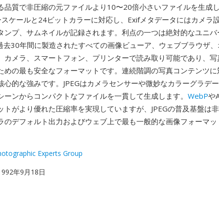
る品質で非圧縮の元ファイルより10〜20倍小さいファイルを生成しま
スケールと24ビットカラーに対応し、Exifメタデータにはカメラ設
タンプ、サムネイルが記録されます。利点の一つは絶対的なユニバ
EGは過去30年間に製造されたすべての画像ビューア、ウェブブラウザ
、カメラ、スマートフォン、プリンターで読み取り可能であり、写
ための最も安全なフォーマットです。連続階調の写真コンテンツに
核心的な強みです。JPEGはカメラセンサーや微妙なカラーグラデ
シーンからコンパクトなファイルを一貫して生成します。
WebP
や
ットがより優れた圧縮率を実現していますが、JPEGの普及基盤は
ラのデフォルト出力およびウェブ上で最も一般的な画像フォーマッ
Photographic Experts Group
 1992年9月18日