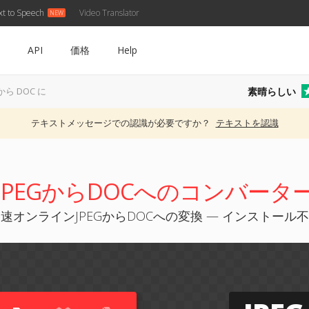
xt to Speech
Video Translator
API
価格
Help
素晴らしい
 から DOC に
テキストメッセージでの認識が必要ですか？
テキストを認識
JPEGからDOCへのコンバータ
速オンラインJPEGからDOCへの変換 — インストール