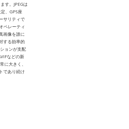
す。JPEGは
定、GPS座
ーサリティで
、オペレーティ
真画像を誰に
対する効率的
ーションが支配
AVIFなどの新
非常に大きく、
トであり続け