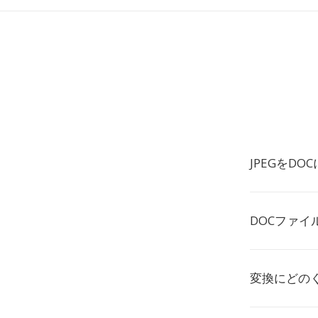
JPEGをD
DOCファ
変換にどの