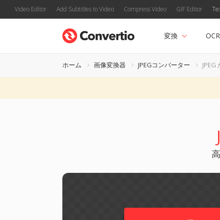
Video Editor
Add Subtitles to Video
Compress Video
GIF Editor
Te
変換
OCR
ホーム
画像変換器
JPEGコンバーター
JPEG
高