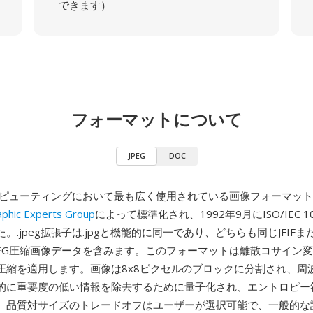
できます）
フォーマットについて
JPEG
DOC
コンピューティングにおいて最も広く使用されている画像フォーマッ
aphic Experts Group
によって標準化され、1992年9月にISO/IEC 1
。.jpeg拡張子は.jpgと機能的に同一であり、どちらも同じJFIFまた
PEG圧縮画像データを含みます。このフォーマットは離散コサイン変
圧縮を適用します。画像は8x8ピクセルのブロックに分割され、周
的に重要度の低い情報を除去するために量子化され、エントロピー
。品質対サイズのトレードオフはユーザーが選択可能で、一般的な