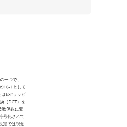
トの一つで、
0918-1として
はExifラッピ
換（DCT）を
波数係数に変
符号化されて
設定では視覚