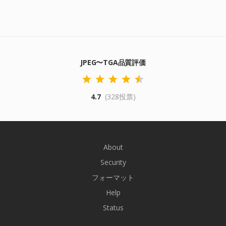
JPEG〜TGA品質評価
4.7
(328投票)
About
Security
フォーマット
Help
Status