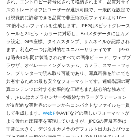
され、エントロピー符号化されて格納されます。品質対サイ
ズのトレードオフはユーザーが選択可能で、一般的な設定で
は視覚的に許容できる品質で非圧縮の元ファイルより10〜
20倍小さいファイルを生成します。JPEGは8ビットグレース
ケールと24ビットカラーに対応し、Exifメタデータにはカメ
ラ設定、GPS座標、タイムスタンプ、サムネイルが記録され
ます。利点の一つは絶対的なユニバーサリティです — JPEG
は過去30年間に製造されたすべての画像ビューア、ウェブブ
ラウザ、オペレーティングシステム、カメラ、スマートフォ
ン、プリンターで読み取り可能であり、写真画像を誰にでも
共有するための最も安全なフォーマットです。連続階調の写
真コンテンツに対する効率的な圧縮もまた核心的な強みで
す。JPEGはカメラセンサーや微妙なカラーグラデーション
が支配的な実世界のシーンからコンパクトなファイルを一貫
して生成します。
WebP
やAVIFなどの新しいフォーマットが
より優れた圧縮率を実現していますが、JPEGの普及基盤は
非常に大きく、デジタルカメラのデフォルト出力およびウェ
ブ上で最も一般的な画像フォーマットであり続けています。