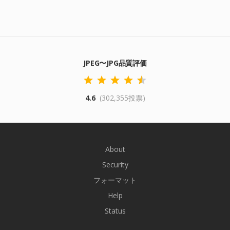
JPEG〜JPG品質評価
4.6
(302,355投票)
About
Security
フォーマット
Help
Status