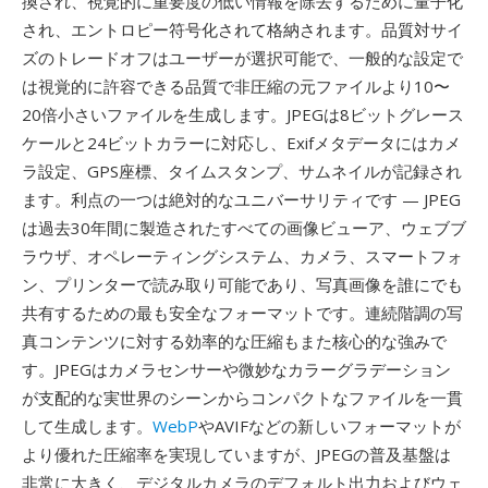
換され、視覚的に重要度の低い情報を除去するために量子化
され、エントロピー符号化されて格納されます。品質対サイ
ズのトレードオフはユーザーが選択可能で、一般的な設定で
は視覚的に許容できる品質で非圧縮の元ファイルより10〜
20倍小さいファイルを生成します。JPEGは8ビットグレース
ケールと24ビットカラーに対応し、Exifメタデータにはカメ
ラ設定、GPS座標、タイムスタンプ、サムネイルが記録され
ます。利点の一つは絶対的なユニバーサリティです — JPEG
は過去30年間に製造されたすべての画像ビューア、ウェブブ
ラウザ、オペレーティングシステム、カメラ、スマートフォ
ン、プリンターで読み取り可能であり、写真画像を誰にでも
共有するための最も安全なフォーマットです。連続階調の写
真コンテンツに対する効率的な圧縮もまた核心的な強みで
す。JPEGはカメラセンサーや微妙なカラーグラデーション
が支配的な実世界のシーンからコンパクトなファイルを一貫
して生成します。
WebP
やAVIFなどの新しいフォーマットが
より優れた圧縮率を実現していますが、JPEGの普及基盤は
非常に大きく、デジタルカメラのデフォルト出力およびウェ