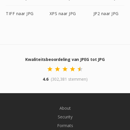
TIFF naar JPG
XPS naar JPG
JP2 naar JPG
Kwaliteitsbeoordeling van JPEG tot JPG
4.6
(302,381 stemmen)
About
Security
Formats