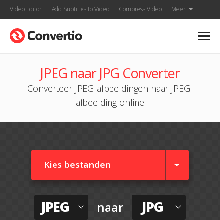
Video Editor
Add Subtitles to Video
Compress Video
Meer
JPEG naar JPG Converter
Converteer JPEG-afbeeldingen naar JPEG-
afbeelding online
Kies bestanden
JPEG
JPG
naar