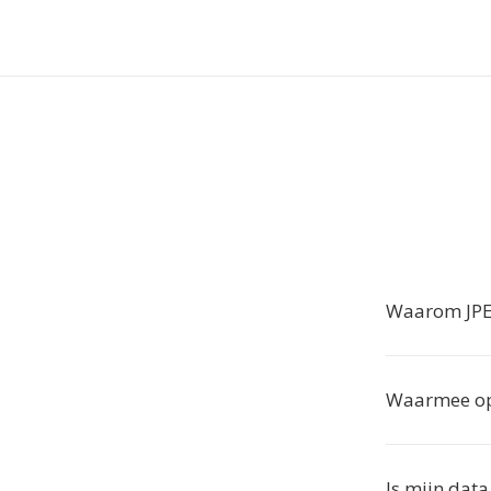
Waarom JPE
Waarmee op
Is mijn data