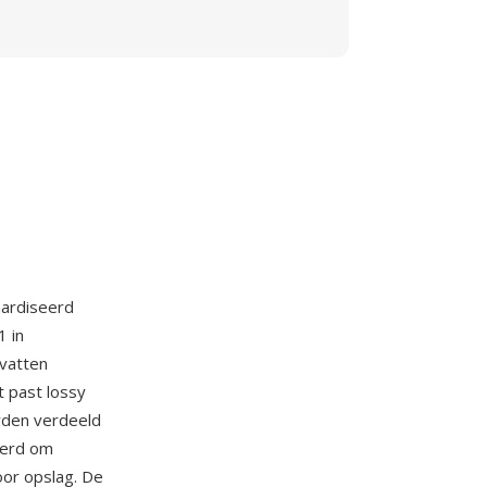
aardiseerd
1 in
evatten
 past lossy
rden verdeeld
eerd om
oor opslag. De