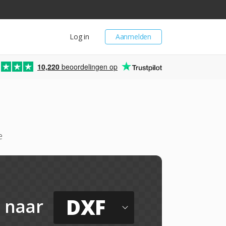
Log in
Aanmelden
10,220
beoordelingen op
e
DXF
naar