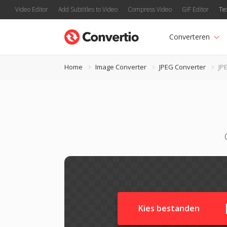
Video Editor
Add Subtitles to Video
Compress Video
GIF Editor
Te
Converteren
Home
Image Converter
JPEG Converter
JP
Kies bestanden