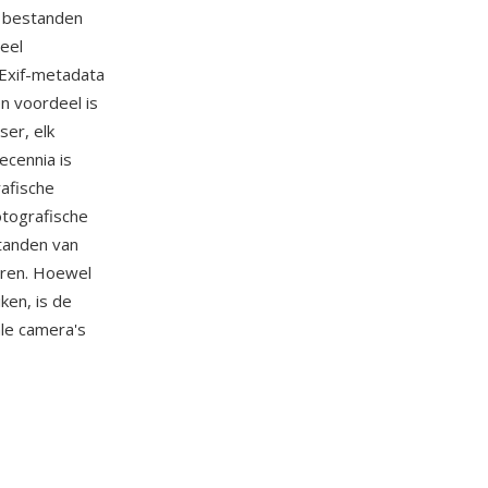
en bestanden
ueel
 Exif-metadata
n voordeel is
ser, elk
ecennia is
rafische
otografische
tanden van
eren. Hoewel
en, is de
ale camera's