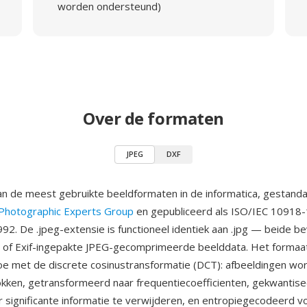
worden ondersteund)
Over de formaten
JPEG
DXF
an de meest gebruikte beeldformaten in de informatica, gestand
 Photographic Experts Group
en gepubliceerd als ISO/IEC 10918-
2. De .jpeg-extensie is functioneel identiek aan .jpg — beide b
- of Exif-ingepakte JPEG-gecomprimeerde beelddata. Het formaat
e met de discrete cosinustransformatie (DCT): afbeeldingen wo
lokken, getransformeerd naar frequentiecoefficienten, gekwantis
r significante informatie te verwijderen, en entropiegecodeerd v