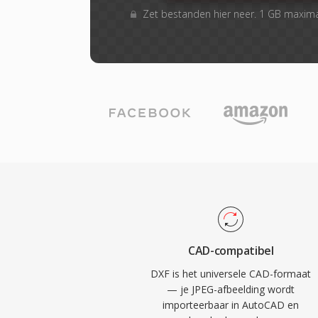
Zet bestanden hier neer. 1 GB maxim
CAD-compatibel
DXF is het universele CAD-formaat
— je JPEG-afbeelding wordt
importeerbaar in AutoCAD en