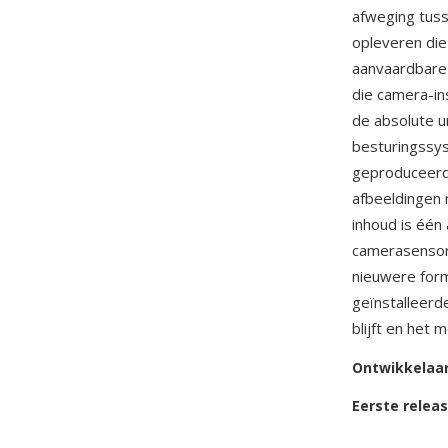
afweging tusse
opleveren die
aanvaardbare 
die camera-in
de absolute u
besturingssys
geproduceerd,
afbeeldingen 
inhoud is één
camerasensor
nieuwere for
geïnstalleerd
blijft en het
Ontwikkelaa
Eerste relea