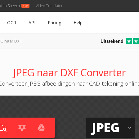
xt to Speech
Video Translator
OCR
API
Pricing
Help
Uitstekend
EG naar DXF
JPEG naar DXF Converter
Converteer JPEG-afbeeldingen naar CAD-tekening onlin
JPEG