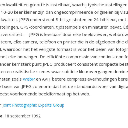
n kwaliteit en grootte is instelbaar, waarbij typische instelling
 10-20 keer kleiner zijn dan ongecomprimeerde originelen bij vis
kwaliteit. JPEG ondersteunt 8-bit grijstinten en 24-bit kleur, met
stellingen, GPS-coordinaten, tijdstempels en miniaturen bevat. Éé
niversaliteit — JPEG is leesbaar door elke beeldviewer, webbrow
teem, elke camera, telefoon en printer die in de afgelopen drie d
 waardoor het het veiligste formaat is voor het delen van fotog
met elke ontvanger. De efficiënte compressie van continu-toon f
 ander kernsterk punt: JPEG produceert consistent compacte bes
en en realistische scenes waar subtiele kleurovergangen domin
maten zoals
WebP
en AVIF betere compressieverhoudingen bereik
e basis van JPEG zo enorm dat het de standaarduitvoer van digit
 meest voorkomende beeldformaat op het web.
r
:
Joint Photographic Experts Group
se
: 18 september 1992