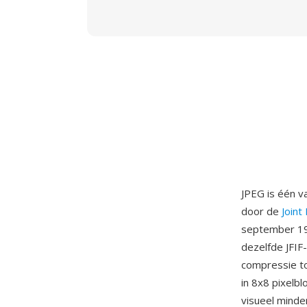
JPEG is één v
door de
Joint
september 199
dezelfde JFIF
compressie to
in 8x8 pixelb
visueel minde