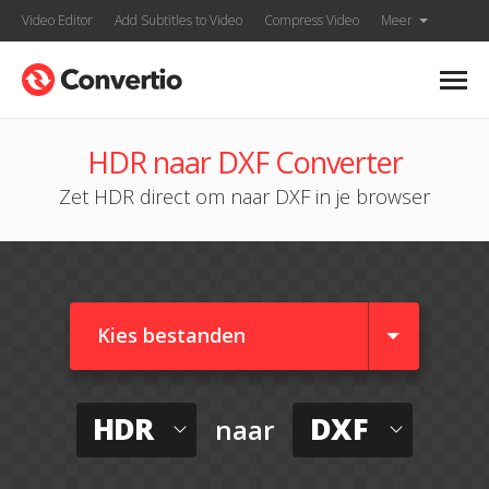
Video Editor
Add Subtitles to Video
Compress Video
Meer
HDR naar DXF Converter
Zet HDR direct om naar DXF in je browser
Kies bestanden
HDR
DXF
naar