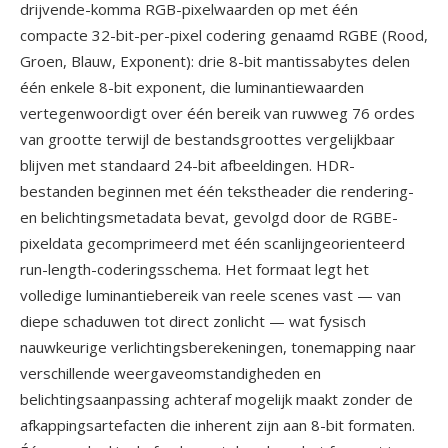
drijvende-komma RGB-pixelwaarden op met één
compacte 32-bit-per-pixel codering genaamd RGBE (Rood,
Groen, Blauw, Exponent): drie 8-bit mantissabytes delen
één enkele 8-bit exponent, die luminantiewaarden
vertegenwoordigt over één bereik van ruwweg 76 ordes
van grootte terwijl de bestandsgroottes vergelijkbaar
blijven met standaard 24-bit afbeeldingen. HDR-
bestanden beginnen met één tekstheader die rendering-
en belichtingsmetadata bevat, gevolgd door de RGBE-
pixeldata gecomprimeerd met één scanlijngeorienteerd
run-length-coderingsschema. Het formaat legt het
volledige luminantiebereik van reele scenes vast — van
diepe schaduwen tot direct zonlicht — wat fysisch
nauwkeurige verlichtingsberekeningen, tonemapping naar
verschillende weergaveomstandigheden en
belichtingsaanpassing achteraf mogelijk maakt zonder de
afkappingsartefacten die inherent zijn aan 8-bit formaten.