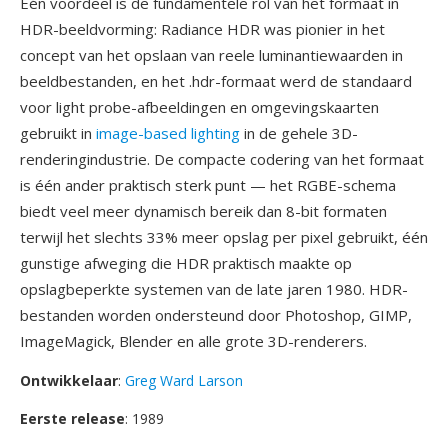
Één voordeel is de fundamentele rol van het formaat in
HDR-beeldvorming: Radiance HDR was pionier in het
concept van het opslaan van reele luminantiewaarden in
beeldbestanden, en het .hdr-formaat werd de standaard
voor light probe-afbeeldingen en omgevingskaarten
gebruikt in
image-based lighting
in de gehele 3D-
renderingindustrie. De compacte codering van het formaat
is één ander praktisch sterk punt — het RGBE-schema
biedt veel meer dynamisch bereik dan 8-bit formaten
terwijl het slechts 33% meer opslag per pixel gebruikt, één
gunstige afweging die HDR praktisch maakte op
opslagbeperkte systemen van de late jaren 1980. HDR-
bestanden worden ondersteund door Photoshop, GIMP,
ImageMagick, Blender en alle grote 3D-renderers.
Ontwikkelaar
:
Greg Ward Larson
Eerste release
: 1989