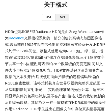
关于格式
HDR
DXF
HDR(也称RGBE或Radiance HDR)是由Greg Ward Larson作
为
Radiance
光照模拟系统的一部分创建的高动态范围图像格
式,该系统自1985年起在劳伦斯伯克利国家实验室开发,HDR格
式约于1989年问世。该格式使用名为RGBE(红、绿、蓝、指
数)的紧凑32位/像素编码存储浮点RGB像素值:三个8位尾数字
节共享一个8位指数,可表示约76个数量级的亮度范围,同时文
件大小与标准24位图像相当。HDR文件以包含渲染和曝光元
数据的文本头开始,后接使用面向扫描线的游程编码压缩的
RGBE像素数据。该格式捕获真实世界场景的完整亮度范围 —
从深暗阴影到直射阳光 — 实现物理准确的光照计算、适应不
同显示条件的色调映射,以及不会产生8位格式固有裁切伪影的
后期曝光调整。其优势之一在于该格式在HDR成像中的奠基性
作用:Radiance HDR率先提出在图像文件中存储真实世界亮度