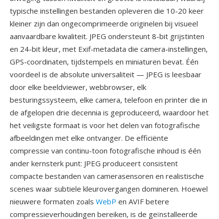
typische instellingen bestanden opleveren die 10-20 keer
kleiner zijn dan ongecomprimeerde originelen bij visueel
aanvaardbare kwaliteit. JPEG ondersteunt 8-bit grijstinten
en 24-bit kleur, met Exif-metadata die camera-instellingen,
GPS-coordinaten, tijdstempels en miniaturen bevat. Één
voordeel is de absolute universaliteit — JPEG is leesbaar
door elke beeldviewer, webbrowser, elk
besturingssysteem, elke camera, telefoon en printer die in
de afgelopen drie decennia is geproduceerd, waardoor het
het veiligste formaat is voor het delen van fotografische
afbeeldingen met elke ontvanger. De efficiënte
compressie van continu-toon fotografische inhoud is één
ander kernsterk punt: JPEG produceert consistent
compacte bestanden van camerasensoren en realistische
scenes waar subtiele kleurovergangen domineren. Hoewel
nieuwere formaten zoals
WebP
en AVIF betere
compressieverhoudingen bereiken, is de geïnstalleerde