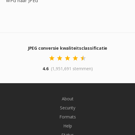
WPG naar JPEG
JPEG conversie kwaliteitsclassificatie
4.6
(1,951,691 stemmen)
About
Security
Formats
Help
Status