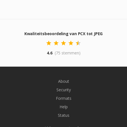
Kwaliteitsbeoordeling van PCX tot JPEG
4.6
(75 stemmen)
About
Security
Formats
Help
Status