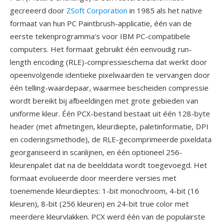
gecreeerd door
ZSoft Corporation
in 1985 als het native
formaat van hun PC Paintbrush-applicatie, één van de
eerste tekenprogramma's voor IBM PC-compatibele
computers. Het formaat gebruikt één eenvoudig run-
length encoding (RLE)-compressieschema dat werkt door
opeenvolgende identieke pixelwaarden te vervangen door
één telling-waardepaar, waarmee bescheiden compressie
wordt bereikt bij afbeeldingen met grote gebieden van
uniforme kleur. Één PCX-bestand bestaat uit één 128-byte
header (met afmetingen, kleurdiepte, paletinformatie, DPI
en coderingsmethode), de RLE-gecomprimeerde pixeldata
georganiseerd in scanlijnen, en één optioneel 256-
kleurenpalet dat na de beelddata wordt toegevoegd. Het
formaat evolueerde door meerdere versies met
toenemende kleurdieptes: 1-bit monochroom, 4-bit (16
kleuren), 8-bit (256 kleuren) en 24-bit true color met
meerdere kleurvlakken. PCX werd één van de populairste