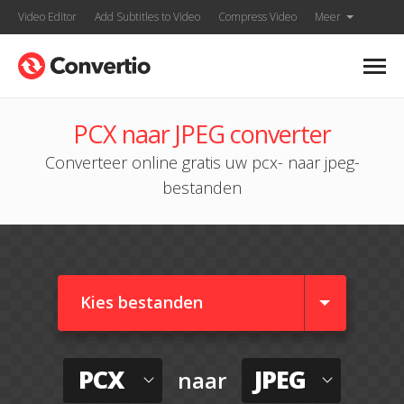
Video Editor
Add Subtitles to Video
Compress Video
Meer
PCX naar JPEG converter
Converteer online gratis uw pcx- naar jpeg-
bestanden
Kies bestanden
PCX
JPEG
naar