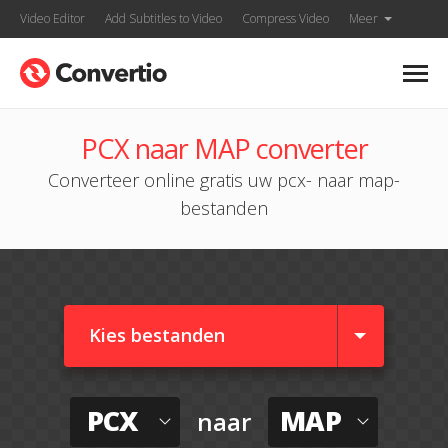
Video Editor
Add Subtitles to Video
Compress Video
Meer
PCX naar MAP converter
Converteer online gratis uw pcx- naar map-
bestanden
Kies bestanden
PCX
MAP
naar