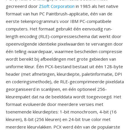
gecreeerd door
ZSoft Corporation
in 1985 als het native
formaat van hun PC Paintbrush-applicatie, één van de
eerste tekenprogramma's voor IBM PC-compatibele
computers. Het formaat gebruikt één eenvoudig run-
length encoding (RLE)-compressieschema dat werkt door
opeenvolgende identieke pixelwaarden te vervangen door
één telling-waardepaar, waarmee bescheiden compressie
wordt bereikt bij afbeeldingen met grote gebieden van
uniforme kleur. Één PCX-bestand bestaat uit één 128-byte
header (met afmetingen, kleurdiepte, paletinformatie, DPI
en coderingsmethode), de RLE-gecomprimeerde pixeldata
georganiseerd in scanlijnen, en één optioneel 256-
kleurenpalet dat na de beelddata wordt toegevoegd. Het
formaat evolueerde door meerdere versies met
toenemende kleurdieptes: 1-bit monochroom, 4-bit (16
kleuren), 8-bit (256 kleuren) en 24-bit true color met
meerdere kleurvlakken. PCX werd één van de populairste