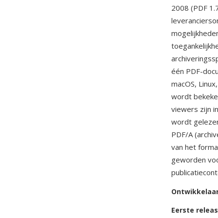
2008 (PDF 1.7
leverancierso
mogelijkheden
toegankelijkh
archiveringss
één PDF-docum
macOS, Linux, 
wordt bekeken
viewers zijn 
wordt gelezen
PDF/A (archiv
van het forma
geworden voor
publicatiecon
Ontwikkelaa
Eerste relea