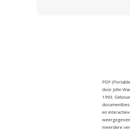
PDF (Portabl
door John War
1993. Gebouw
documentbesch
en interactie
weergegeven o
meerdere vers