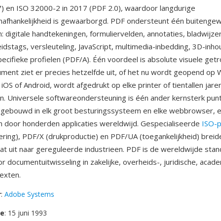
) en ISO 32000-2 in 2017 (PDF 2.0), waardoor langdurige
nafhankelijkheid is gewaarborgd. PDF ondersteunt één buitengew
: digitale handtekeningen, formuliervelden, annotaties, bladwijze
eidstags, versleuteling, JavaScript, multimedia-inbedding, 3D-inho
pecifieke profielen (PDF/A). Één voordeel is absolute visuele ge
ent ziet er precies hetzelfde uit, of het nu wordt geopend op
iOS of Android, wordt afgedrukt op elke printer of tientallen jare
. Universele softwareondersteuning is één ander kernsterk pun
ingebouwd in elk groot besturingssysteem en elke webbrowser, 
 door honderden applicaties wereldwijd. Gespecialiseerde
ISO-p
ering), PDF/X (drukproductie) en PDF/UA (toegankelijkheid) breid
at uit naar gereguleerde industrieen. PDF is de wereldwijde sta
 documentuitwisseling in zakelijke, overheids-, juridische, acad
texten.
r
:
Adobe Systems
se
: 15 juni 1993