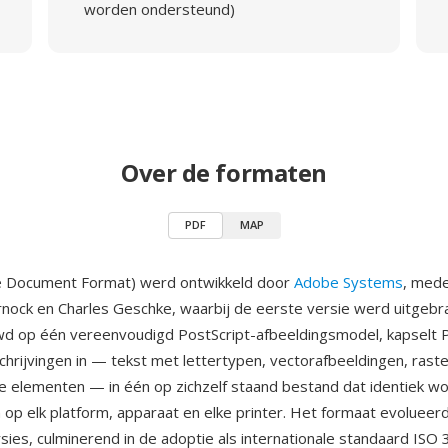
worden ondersteund)
Over de formaten
PDF
MAP
e Document Format) werd ontwikkeld door
Adobe Systems
, mede
nock en Charles Geschke, waarbij de eerste versie werd uitgebra
d op één vereenvoudigd PostScript-afbeeldingsmodel, kapselt P
rijvingen in — tekst met lettertypen, vectorafbeeldingen, rast
ve elementen — in één op zichzelf staand bestand dat identiek w
p elk platform, apparaat en elke printer. Het formaat evolueer
ies, culminerend in de adoptie als internationale standaard ISO 