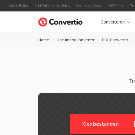
Video Editor
Add Subtitles to Video
Compress Video
GIF Editor
Te
Converteren
Home
Document Converter
PDF Converter
Tr
Kies bestanden