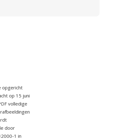
 opgericht
cht op 15 juni
DF volledige
erafbeeldingen
ordt
de door
32000-1 in