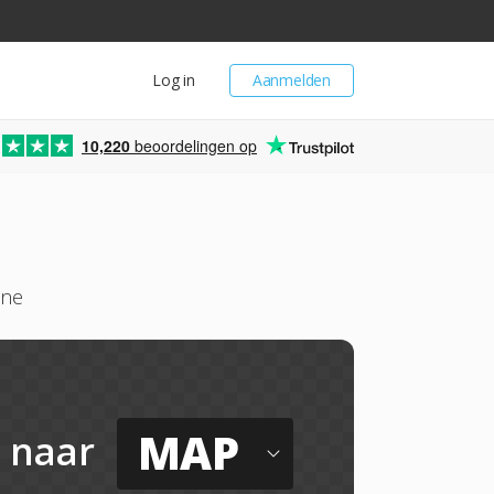
Log in
Aanmelden
10,220
beoordelingen op
ine
MAP
naar