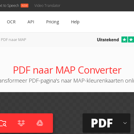
xt to Speech
Video Translator
OCR
API
Pricing
Help
Uitstekend
PDF naar MAP
PDF naar MAP Converter
ansformeer PDF-pagina's naar MAP-kleurenkaarten onl
PDF