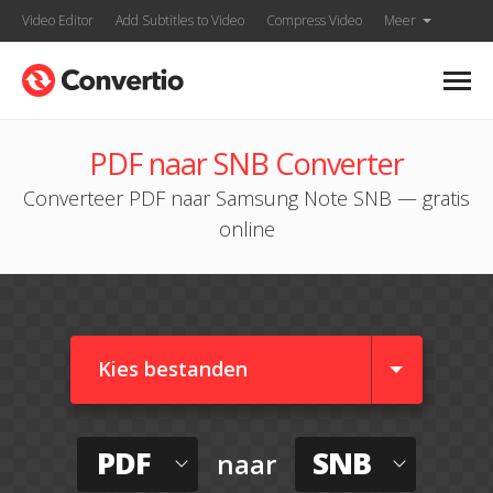
Video Editor
Add Subtitles to Video
Compress Video
Meer
PDF naar SNB Converter
Converteer PDF naar Samsung Note SNB — gratis
online
Kies bestanden
PDF
SNB
naar