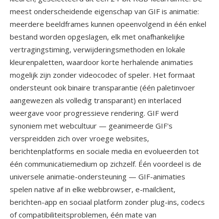
meest onderscheidende eigenschap van GIF is animatie:
meerdere beeldframes kunnen opeenvolgend in één enkel
bestand worden opgeslagen, elk met onafhankelijke
vertragingstiming, verwijderingsmethoden en lokale
kleurenpaletten, waardoor korte herhalende animaties
mogelijk zijn zonder videocodec of speler. Het formaat
ondersteunt ook binaire transparantie (één paletinvoer
aangewezen als volledig transparant) en interlaced
weergave voor progressieve rendering. GIF werd
synoniem met webcultuur — geanimeerde GIF's
verspreidden zich over vroege websites,
berichtenplatforms en sociale media en evolueerden tot
één communicatiemedium op zichzelf. Één voordeel is de
universele animatie-ondersteuning — GIF-animaties
spelen native af in elke webbrowser, e-mailclient,
berichten-app en sociaal platform zonder plug-ins, codecs
of compatibiliteitsproblemen, één mate van