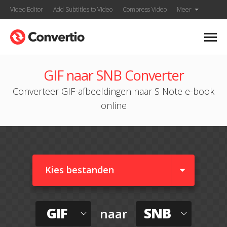
Video Editor
Add Subtitles to Video
Compress Video
Meer
GIF naar SNB Converter
Converteer GIF-afbeeldingen naar S Note e-book
online
Kies bestanden
GIF
SNB
naar