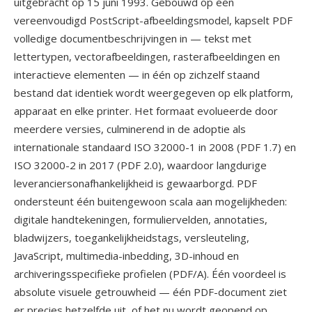
uitgebracht op 15 juni 1993. Gebouwd op één
vereenvoudigd PostScript-afbeeldingsmodel, kapselt PDF
volledige documentbeschrijvingen in — tekst met
lettertypen, vectorafbeeldingen, rasterafbeeldingen en
interactieve elementen — in één op zichzelf staand
bestand dat identiek wordt weergegeven op elk platform,
apparaat en elke printer. Het formaat evolueerde door
meerdere versies, culminerend in de adoptie als
internationale standaard ISO 32000-1 in 2008 (PDF 1.7) en
ISO 32000-2 in 2017 (PDF 2.0), waardoor langdurige
leveranciersonafhankelijkheid is gewaarborgd. PDF
ondersteunt één buitengewoon scala aan mogelijkheden:
digitale handtekeningen, formuliervelden, annotaties,
bladwijzers, toegankelijkheidstags, versleuteling,
JavaScript, multimedia-inbedding, 3D-inhoud en
archiveringsspecifieke profielen (PDF/A). Één voordeel is
absolute visuele getrouwheid — één PDF-document ziet
er precies hetzelfde uit, of het nu wordt geopend op