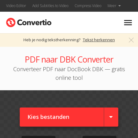
Video Editor
Add Subtitles to Video
Compress Video
Meer
Heb je nodig tekstherkenning?
Tekst herkennen
PDF naar DBK Converter
Converteer PDF naar DocBook DBK — gratis
online tool
Kies bestanden