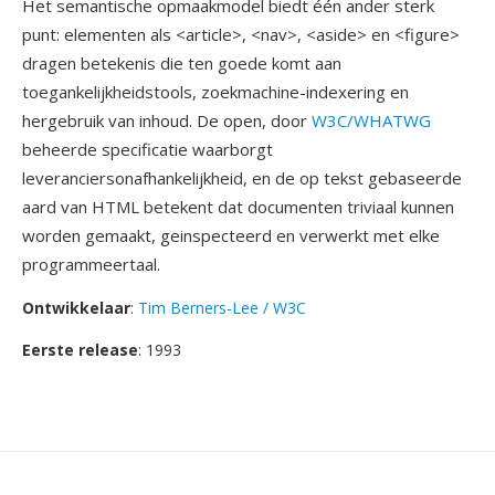
Het semantische opmaakmodel biedt één ander sterk
punt: elementen als <article>, <nav>, <aside> en <figure>
dragen betekenis die ten goede komt aan
toegankelijkheidstools, zoekmachine-indexering en
hergebruik van inhoud. De open, door
W3C/WHATWG
beheerde specificatie waarborgt
leveranciersonafhankelijkheid, en de op tekst gebaseerde
aard van HTML betekent dat documenten triviaal kunnen
worden gemaakt, geinspecteerd en verwerkt met elke
programmeertaal.
Ontwikkelaar
:
Tim Berners-Lee / W3C
Eerste release
: 1993