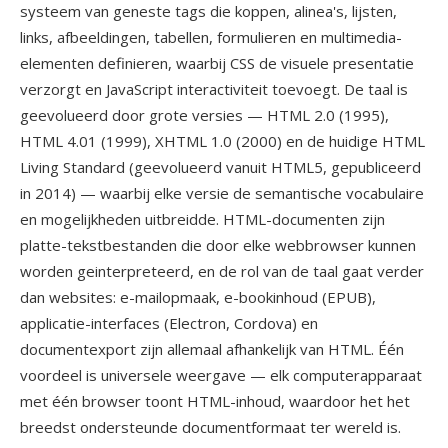
systeem van geneste tags die koppen, alinea's, lijsten,
links, afbeeldingen, tabellen, formulieren en multimedia-
elementen definieren, waarbij CSS de visuele presentatie
verzorgt en JavaScript interactiviteit toevoegt. De taal is
geevolueerd door grote versies — HTML 2.0 (1995),
HTML 4.01 (1999), XHTML 1.0 (2000) en de huidige HTML
Living Standard (geevolueerd vanuit HTML5, gepubliceerd
in 2014) — waarbij elke versie de semantische vocabulaire
en mogelijkheden uitbreidde. HTML-documenten zijn
platte-tekstbestanden die door elke webbrowser kunnen
worden geinterpreteerd, en de rol van de taal gaat verder
dan websites: e-mailopmaak, e-bookinhoud (EPUB),
applicatie-interfaces (Electron, Cordova) en
documentexport zijn allemaal afhankelijk van HTML. Één
voordeel is universele weergave — elk computerapparaat
met één browser toont HTML-inhoud, waardoor het het
breedst ondersteunde documentformaat ter wereld is.