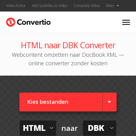
Video Editor
Add Subtitles to Video
Compress Video
Meer
HTML naar DBK Converter
Webcontent omzetten naar DocBook XML —
online converter zonder kosten
Kies bestanden
HTML
DBK
naar