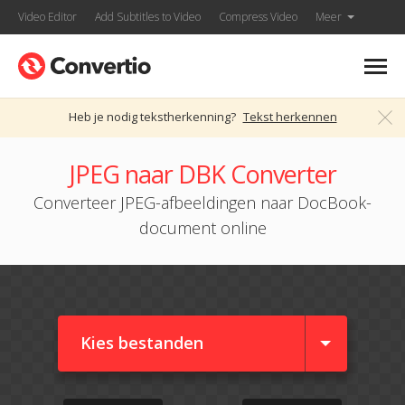
Video Editor
Add Subtitles to Video
Compress Video
Meer
Heb je nodig tekstherkenning?
Tekst herkennen
JPEG naar DBK Converter
Converteer JPEG-afbeeldingen naar DocBook-
document online
Kies bestanden