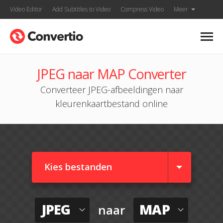
Video Editor
Add Subtitles to Video
Compress Video
Meer
JPEG naar MAP Converter
Converteer JPEG-afbeeldingen naar
kleurenkaartbestand online
Kies bestanden
JPEG
MAP
naar