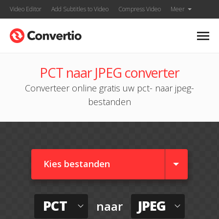
Video Editor
Add Subtitles to Video
Compress Video
Meer
PCT naar JPEG converter
Converteer online gratis uw pct- naar jpeg-
bestanden
Kies bestanden
PCT
JPEG
naar