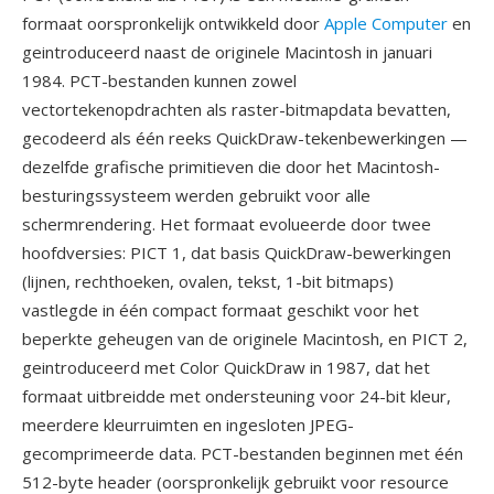
formaat oorspronkelijk ontwikkeld door
Apple Computer
en
geintroduceerd naast de originele Macintosh in januari
1984. PCT-bestanden kunnen zowel
vectortekenopdrachten als raster-bitmapdata bevatten,
gecodeerd als één reeks QuickDraw-tekenbewerkingen —
dezelfde grafische primitieven die door het Macintosh-
besturingssysteem werden gebruikt voor alle
schermrendering. Het formaat evolueerde door twee
hoofdversies: PICT 1, dat basis QuickDraw-bewerkingen
(lijnen, rechthoeken, ovalen, tekst, 1-bit bitmaps)
vastlegde in één compact formaat geschikt voor het
beperkte geheugen van de originele Macintosh, en PICT 2,
geintroduceerd met Color QuickDraw in 1987, dat het
formaat uitbreidde met ondersteuning voor 24-bit kleur,
meerdere kleurruimten en ingesloten JPEG-
gecomprimeerde data. PCT-bestanden beginnen met één
512-byte header (oorspronkelijk gebruikt voor resource