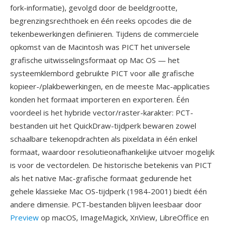
fork-informatie), gevolgd door de beeldgrootte,
begrenzingsrechthoek en één reeks opcodes die de
tekenbewerkingen definieren. Tijdens de commerciele
opkomst van de Macintosh was PICT het universele
grafische uitwisselingsformaat op Mac OS — het
systeemklembord gebruikte PICT voor alle grafische
kopieer-/plakbewerkingen, en de meeste Mac-applicaties
konden het formaat importeren en exporteren. Één
voordeel is het hybride vector/raster-karakter: PCT-
bestanden uit het QuickDraw-tijdperk bewaren zowel
schaalbare tekenopdrachten als pixeldata in één enkel
formaat, waardoor resolutieonafhankelijke uitvoer mogelijk
is voor de vectordelen. De historische betekenis van PICT
als het native Mac-grafische formaat gedurende het
gehele klassieke Mac OS-tijdperk (1984-2001) biedt één
andere dimensie. PCT-bestanden blijven leesbaar door
Preview
op macOS, ImageMagick, XnView, LibreOffice en