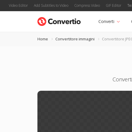
Video Editor
Add Subtitles to Video
Compress Video
GIF Editor
Te
Converti
Home
Convertitore immagini
Convertitore JPE
Converti