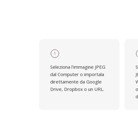
1
Seleziona l'immagine JPEG
S
dal Computer o importala
J
direttamente da Google
W
Drive, Dropbox o un URL.
o
d