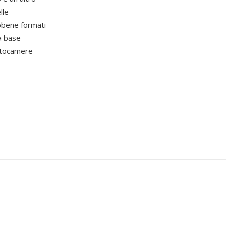
lle
bbene formati
a base
fotocamere