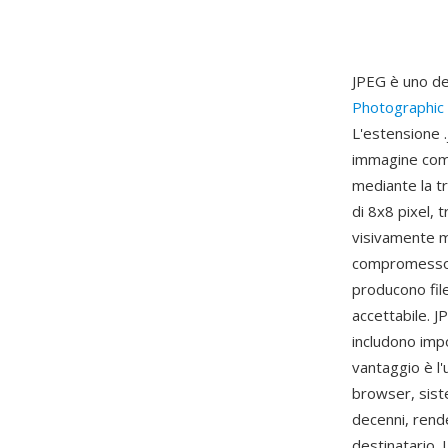
JPEG è uno dei
Photographic
L'estensione 
immagine comp
mediante la t
di 8x8 pixel, 
visivamente m
compromesso q
producono file
accettabile. J
includono imp
vantaggio è l'
browser, sist
decenni, rende
destinatario. 