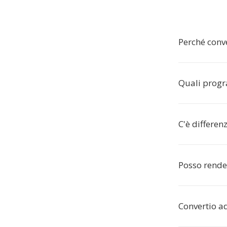
Perché conve
Quali prog
C'è differen
Posso rende
Convertio ad