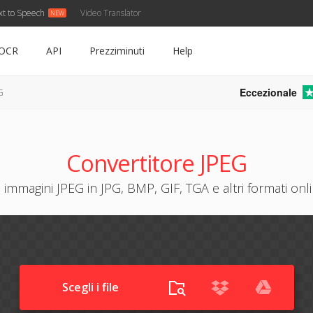
xt to Speech
Video Translator
OCR
API
Prezziminuti
Help
Eccezionale
G
Convertitore JPEG
 immagini JPEG in JPG, BMP, GIF, TGA e altri formati onli
Scegli i file