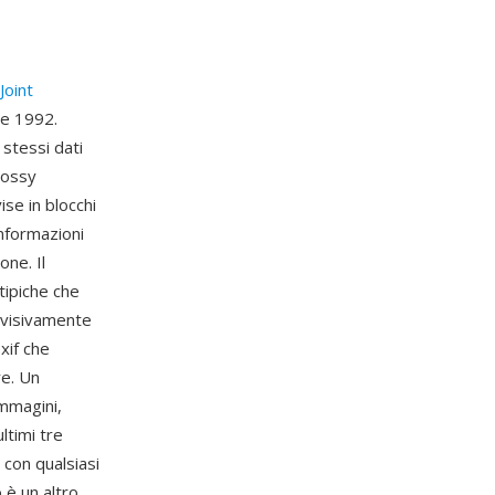
Joint
e 1992.
stessi dati
lossy
se in blocchi
informazioni
ne. Il
tipiche che
à visivamente
xif che
re. Un
immagini,
ltimi tre
 con qualsiasi
 è un altro