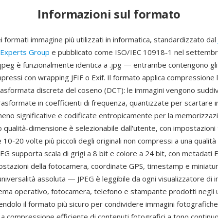
Informazioni sul formato
 formati immagine più utilizzati in informatica, standardizzato dal
 Experts Group
e pubblicato come ISO/IEC 10918-1 nel settembr
.jpeg è funzionalmente identica a .jpg — entrambe contengono gli 
ressi con wrapping JFIF o Exif. Il formato applica compressione 
rasformata discreta del coseno (DCT): le immagini vengono suddivi
trasformate in coefficienti di frequenza, quantizzate per scartare 
eno significative e codificate entropicamente per la memorizzazio
ualità-dimensione è selezionabile dall'utente, con impostazioni 
 10-20 volte più piccoli degli originali non compressi a una qualit
PEG supporta scala di grigi a 8 bit e colore a 24 bit, con metadati E
ostazioni della fotocamera, coordinate GPS, timestamp e miniatu
universalità assoluta — JPEG è leggibile da ogni visualizzatore di 
ema operativo, fotocamera, telefono e stampante prodotti negli u
ndolo il formato più sicuro per condividere immagini fotografiche
La compressione efficiente di contenuti fotografici a tono continuo