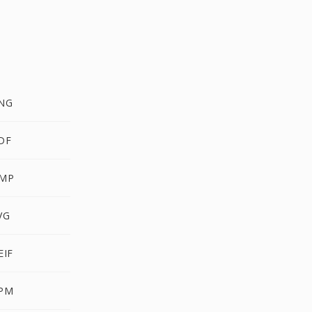
PNG
DF
BMP
VG
EIF
PPM