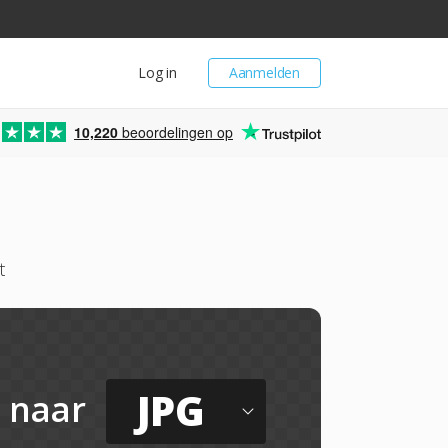
Log in
Aanmelden
10,220
beoordelingen op
t
JPG
naar