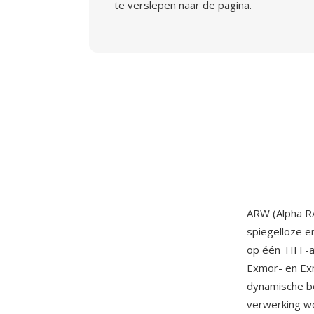
te verslepen naar de pagina.
ARW (Alpha RA
spiegelloze 
op één TIFF-a
Exmor- en Exm
dynamische be
verwerking w