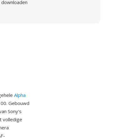
downloaden
 gehele
Alpha
A100. Gebouwd
van Sony's
 volledige
mera
AF-