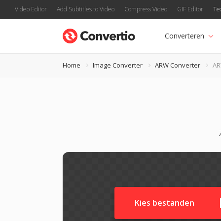
Video Editor
Add Subtitles to Video
Compress Video
GIF Editor
Te
Converteren
Home
Image Converter
ARW Converter
AR
Kies bestanden