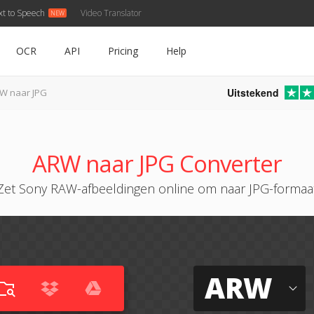
xt to Speech
Video Translator
OCR
API
Pricing
Help
Uitstekend
W naar JPG
ARW naar JPG Converter
Zet Sony RAW-afbeeldingen online om naar JPG-formaa
ARW