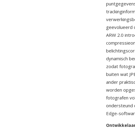
puntgegevens,
trackinginfo
verwerkingsbe
geevolueerd d
ARW 2.0 intro
compressieond
belichtingsco
dynamisch ber
zodat fotogra
buiten wat JP
ander praktis
worden opgesl
fotografen vo
ondersteund
Edge-softwar
Ontwikkelaa