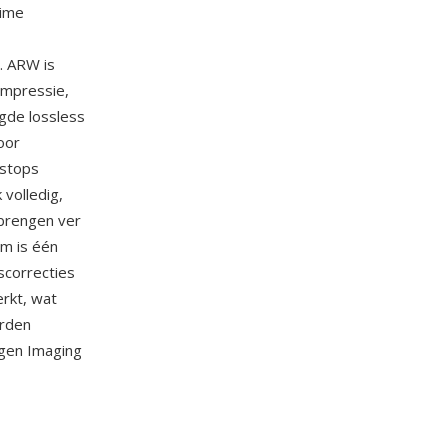
time
. ARW is
ompressie,
gde lossless
oor
 stops
volledig,
gbrengen ver
em is één
scorrecties
rkt, wat
orden
igen Imaging