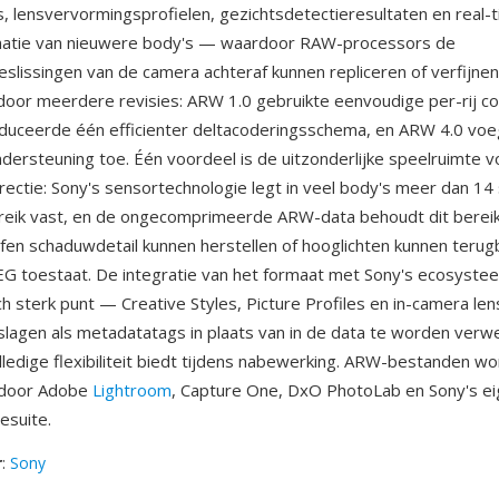
 lensvervormingsprofielen, gezichtsdetectieresultaten en real-
rmatie van nieuwere body's — waardoor RAW-processors de
slissingen van de camera achteraf kunnen repliceren of verfijnen
oor meerdere revisies: ARW 1.0 gebruikte eenvoudige per-rij c
duceerde één efficienter deltacoderingsschema, en ARW 4.0 voe
ersteuning toe. Één voordeel is de uitzonderlijke speelruimte v
rrectie: Sony's sensortechnologie legt in veel body's meer dan 14
eik vast, en de ongecomprimeerde ARW-data behoudt dit bereik 
fen schaduwdetail kunnen herstellen of hooglichten kunnen teru
EG toestaat. De integratie van het formaat met Sony's ecosyste
ch sterk punt — Creative Styles, Picture Profiles en in-camera len
agen als metadatatags in plaats van in de data te worden verwe
lledige flexibiliteit biedt tijdens nabewerking. ARW-bestanden w
 door Adobe
Lightroom
, Capture One, DxO PhotoLab en Sony's e
esuite.
r
:
Sony