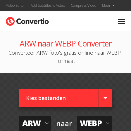
Video Editor
Add Subtitles to Video
Compress Video
Meer
ARW naar WEBP Converter
Converteer ARW-foto's gratis online naar WEBP-
formaat
Kies bestanden
ARW
WEBP
naar