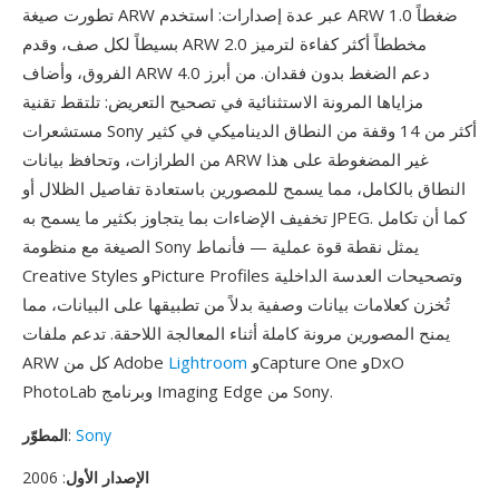
تطورت صيغة ARW عبر عدة إصدارات: استخدم ARW 1.0 ضغطاً
بسيطاً لكل صف، وقدم ARW 2.0 مخططاً أكثر كفاءة لترميز
الفروق، وأضاف ARW 4.0 دعم الضغط بدون فقدان. من أبرز
مزاياها المرونة الاستثنائية في تصحيح التعريض: تلتقط تقنية
مستشعرات Sony أكثر من 14 وقفة من النطاق الديناميكي في كثير
من الطرازات، وتحافظ بيانات ARW غير المضغوطة على هذا
النطاق بالكامل، مما يسمح للمصورين باستعادة تفاصيل الظلال أو
تخفيف الإضاءات بما يتجاوز بكثير ما يسمح به JPEG. كما أن تكامل
الصيغة مع منظومة Sony يمثل نقطة قوة عملية — فأنماط
Creative Styles وPicture Profiles وتصحيحات العدسة الداخلية
تُخزن كعلامات بيانات وصفية بدلاً من تطبيقها على البيانات، مما
يمنح المصورين مرونة كاملة أثناء المعالجة اللاحقة. تدعم ملفات
وCapture One وDxO
Lightroom
ARW كل من Adobe
PhotoLab وبرنامج Imaging Edge من Sony.
Sony
:
المطوّر
الإصدار الأول
: 2006