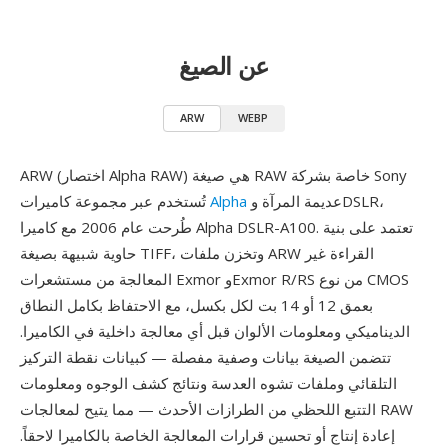
عن الصيغ
ARW
WEBP
ARW (اختصار Alpha RAW) هي صيغة RAW خاصة بشركة Sony
عديمة المرآة وDSLR،
Alpha
تُستخدم عبر مجموعة كاميرات
طُرحت عام 2006 مع كاميرا Alpha DSLR-A100. تعتمد على بنية
حاوية شبيهة بصيغة TIFF، وتخزن ملفات ARW القراءة غير
المعالجة من مستشعرات Exmor وExmor R/RS من نوع CMOS
بعمق 12 أو 14 بت لكل بكسل، مع الاحتفاظ بكامل النطاق
الديناميكي ومعلومات الألوان قبل أي معالجة داخلية في الكاميرا.
تتضمن الصيغة بيانات وصفية مفصلة — كبيانات نقطة التركيز
التلقائي وملفات تشوه العدسة ونتائج كشف الوجوه ومعلومات
التتبع اللحظي من الطرازات الأحدث — مما يتيح لمعالجات RAW
إعادة إنتاج أو تحسين قرارات المعالجة الخاصة بالكاميرا لاحقاً.