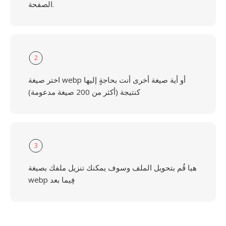
الصفحة.
2
اختر صيغة webp أو أية صيغة أخرى أنت بحاجةٍ إليها
كنتيجة (أكثر من 200 صيغة مدعومة)
3
هيا قُم بتحويل الملف وسوف يمكنك تنزيل ملفك بصيغة
webp فِيما بعد