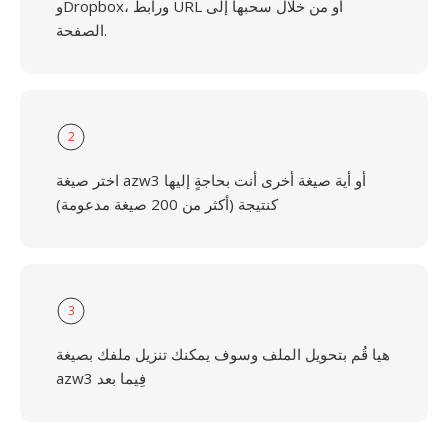
وDropbox، ورابط URL أو من خلال سحبها إلى
الصفحة.
2
اختر صيغة azw3 أو أية صيغة أخرى أنت بحاجةٍ إليها
كنتيجة (أكثر من 200 صيغة مدعومة)
3
هيا قُم بتحويل الملف وسوف يمكنك تنزيل ملفك بصيغة
azw3 فِيما بعد