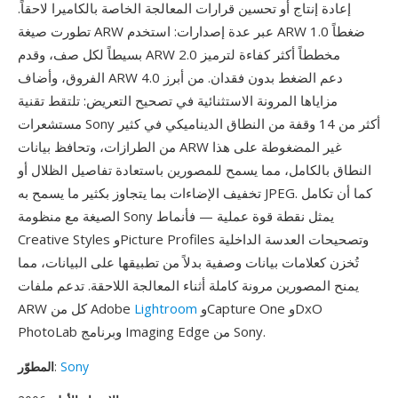
إعادة إنتاج أو تحسين قرارات المعالجة الخاصة بالكاميرا لاحقاً.
تطورت صيغة ARW عبر عدة إصدارات: استخدم ARW 1.0 ضغطاً
بسيطاً لكل صف، وقدم ARW 2.0 مخططاً أكثر كفاءة لترميز
الفروق، وأضاف ARW 4.0 دعم الضغط بدون فقدان. من أبرز
مزاياها المرونة الاستثنائية في تصحيح التعريض: تلتقط تقنية
مستشعرات Sony أكثر من 14 وقفة من النطاق الديناميكي في كثير
من الطرازات، وتحافظ بيانات ARW غير المضغوطة على هذا
النطاق بالكامل، مما يسمح للمصورين باستعادة تفاصيل الظلال أو
تخفيف الإضاءات بما يتجاوز بكثير ما يسمح به JPEG. كما أن تكامل
الصيغة مع منظومة Sony يمثل نقطة قوة عملية — فأنماط
Creative Styles وPicture Profiles وتصحيحات العدسة الداخلية
تُخزن كعلامات بيانات وصفية بدلاً من تطبيقها على البيانات، مما
يمنح المصورين مرونة كاملة أثناء المعالجة اللاحقة. تدعم ملفات
وCapture One وDxO
Lightroom
ARW كل من Adobe
PhotoLab وبرنامج Imaging Edge من Sony.
Sony
:
المطوّر