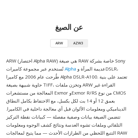
عن الصيغ
ARW
AZW3
ARW (اختصار Alpha RAW) هي صيغة RAW خاصة بشركة Sony
عديمة المرآة وDSLR،
Alpha
تُستخدم عبر مجموعة كاميرات
طُرحت عام 2006 مع كاميرا Alpha DSLR-A100. تعتمد على بنية
حاوية شبيهة بصيغة TIFF، وتخزن ملفات ARW القراءة غير
المعالجة من مستشعرات Exmor وExmor R/RS من نوع CMOS
بعمق 12 أو 14 بت لكل بكسل، مع الاحتفاظ بكامل النطاق
الديناميكي ومعلومات الألوان قبل أي معالجة داخلية في الكاميرا.
تتضمن الصيغة بيانات وصفية مفصلة — كبيانات نقطة التركيز
التلقائي وملفات تشوه العدسة ونتائج كشف الوجوه ومعلومات
التتبع اللحظي من الطرازات الأحدث — مما يتيح لمعالجات RAW