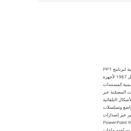
لأول مرة في 20 أبريل 1987 لأجهزة Apple Macintosh ثم نُقل لاحقاً إلى Windows. تُخزّن صيغة PPT
ية ثنائية مهيكلة طوّرتها Microsoft تُنظّم الشرائح
 المضمّنة عبر
كال التلقائية
واضع وتسلسلات
 المتعددة، حيث أرسى إصدار
Pow بنية المستند المركب التي ظلت معتمدة حتى PowerPoint 2003. من أبرز مزاياها
قات العروض التقديمية تقريباً عبر جميع المنصات،