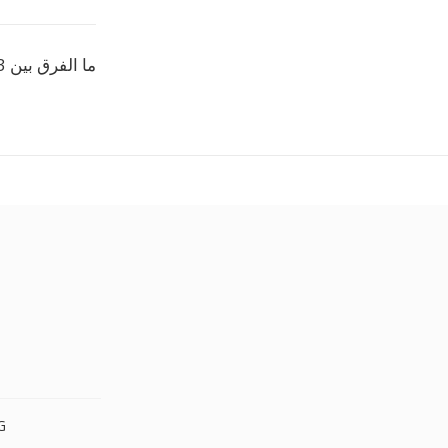
ما الفرق بين AZW3 وEPUB؟
PPT