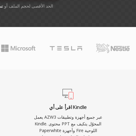
أسقِط الملفات هنا. 1 GB الحد الأقصى لحجم الملف أو
تس
اقرأ على أي Kindle
يعمل AZW3 عبر جميع أجهزة وتطبيقات
Kindle. محتوى PPT المحوّل يتكيف مع
Paperwhite وأجهزة Fire اللوحية