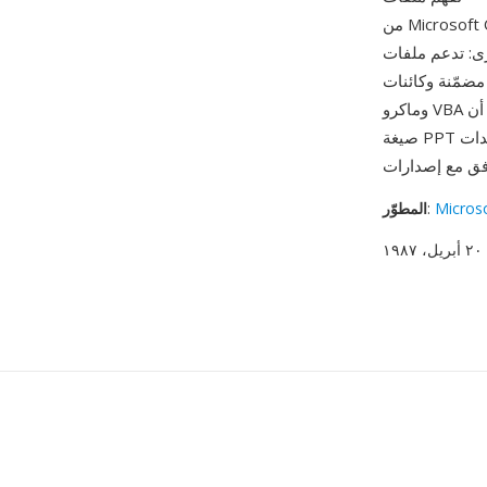
من Microsoft Office إلى LibreOffice Impress وGoogle Slides وApple Keynote، مما يجعلها من
تدعم ملفات PPT
ئنات OLE مرتبطة
صيغة PPT الثنائية منتشرة على نطاق واسع في العروض التقديمية المؤرشفة ومستودعات المستندات
Micros
:
المطوّر
ريل، ١٩٨٧