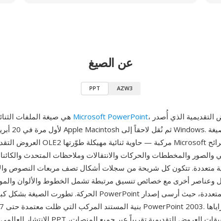
عن الصيغ
PPT
AZW3
، برنامج العروض التقديمية الذي أُصدر
Microsoft PowerPoint
PPT هي صيغة الملفات الثنائية لبرنامج
العروض التقديمية كمستندات OLE2 مركبة — حاو
 والصور والمخططات والحركات والانتقالات وملاحظات المتحدث والكائنات
ة متعددة. تتكون كل شريحة من سجلات أشكال تصف مربعات النصوص والأش
ل وعناصر أخرى مع خصائص تنسيق مرتبطة تشمل الخطوط والألوان والم
الحركة. تطورت الصيغة بشكل كبير عبر إصدارات PowerPoint
erPoint 97
الانتشار العالمي — تُفهم ملفات PPT من قبل كل تطبي