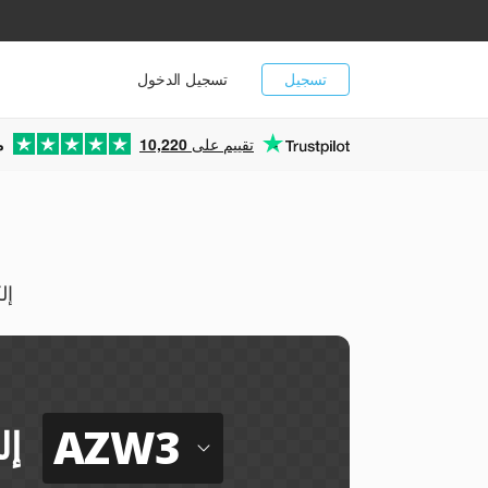
تسجيل
تسجيل الدخول
تقييم على
10,220
م
حوّل
AZW3
إل