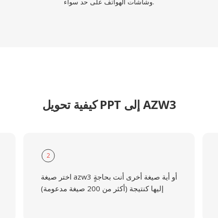
وشاشات الهواتف على حد سواء.
كيفية تحويل PPT إلى AZW3
2
اختر صيغة azw3 أو أية صيغة أخرى أنت بحاجةٍ
إليها كنتيجة (أكثر من 200 صيغة مدعومة)