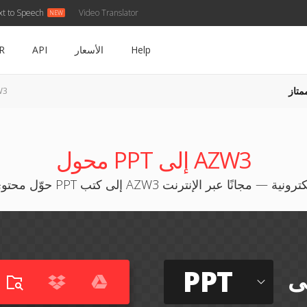
xt to Speech
Video Translator
Help
الأسعار
API
R
متاز
PPT 
محول PPT إلى AZW3
 محتوى PPT إلى كتب AZW3 إلكترونية — مجانًا عبر الإنترنت
PPT
ى