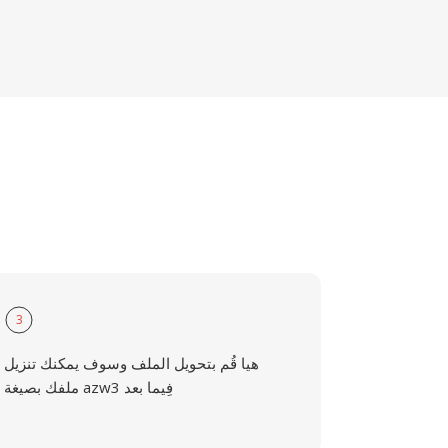
3
هيا قُم بتحويل الملف وسوف يمكنك تنزيل
ملفك بصيغة azw3 فِيما بعد