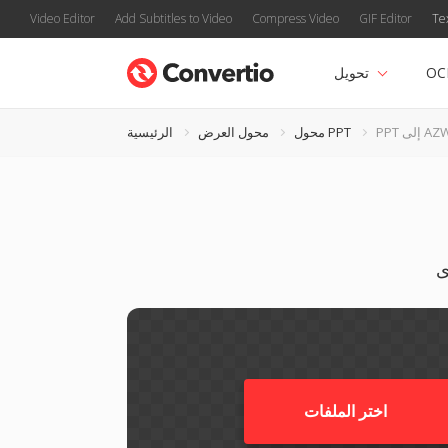
Video Editor
Add Subtitles to Video
Compress Video
GIF Editor
Te
OC
تحويل
إلى AZW3
محول PPT
محول العرض
الرئيسية
اختر الملفات