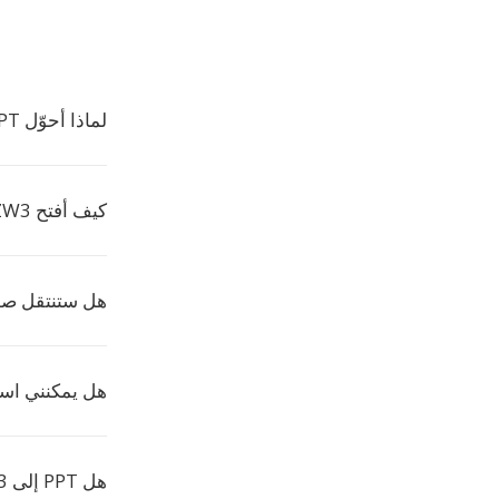
لماذا أحوّل PPT إلى AZW3؟
كيف أفتح AZW3؟
هل ستنتقل صور
هل يمكنني استخ
هل PPT إلى AZW3 مجاني على Convertio؟