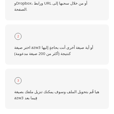
وDropbox، ورابط URL أو من خلال سحبها إلى
الصفحة.
2
اختر صيغة azw3 أو أية صيغة أخرى أنت بحاجةٍ إليها
كنتيجة (أكثر من 200 صيغة مدعومة)
3
هيا قُم بتحويل الملف وسوف يمكنك تنزيل ملفك بصيغة
azw3 فِيما بعد