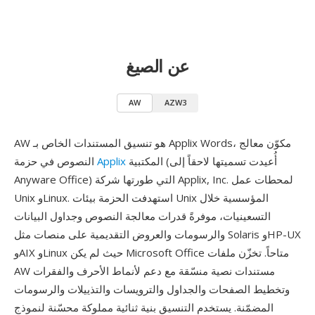
عن الصيغ
AW
AZW3
AW هو تنسيق المستندات الخاص بـ Applix Words، مكوّن معالج
المكتبية (أُعيدت تسميتها لاحقاً إلى
Applix
النصوص في حزمة
Anyware Office) التي طورتها شركة Applix, Inc. لمحطات عمل
Unix وLinux. استهدفت الحزمة بيئات Unix المؤسسية خلال
التسعينيات، موفرةً قدرات معالجة النصوص وجداول البيانات
والرسومات والعروض التقديمية على منصات مثل Solaris وHP-UX
وAIX وLinux حيث لم يكن Microsoft Office متاحاً. تخزّن ملفات
AW مستندات نصية منسّقة مع دعم لأنماط الأحرف والفقرات
وتخطيط الصفحات والجداول والترويسات والتذييلات والرسومات
المضمّنة. يستخدم التنسيق بنية ثنائية مملوكة محسّنة لنموذج