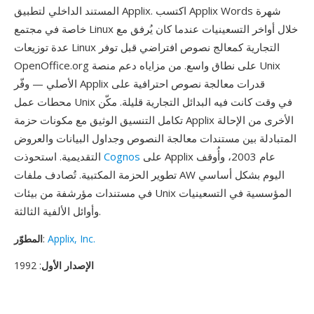
المستند الداخلي لتطبيق Applix. اكتسب Applix Words شهرة
خاصة في مجتمع Linux خلال أواخر التسعينيات عندما كان يُرفق مع
عدة توزيعات Linux التجارية كمعالج نصوص افتراضي قبل توفر
OpenOffice.org على نطاق واسع. من مزاياه دعم منصة Unix
الأصلي — وفّر Applix قدرات معالجة نصوص احترافية على
محطات عمل Unix في وقت كانت فيه البدائل التجارية قليلة. مكّن
تكامل التنسيق الوثيق مع مكونات حزمة Applix الأخرى من الإحالة
المتبادلة بين مستندات معالجة النصوص وجداول البيانات والعروض
على Applix عام 2003، وأُوقف
Cognos
التقديمية. استحوذت
تطوير الحزمة المكتبية. تُصادف ملفات AW اليوم بشكل أساسي
في مستندات مؤرشفة من بيئات Unix المؤسسية في التسعينيات
وأوائل الألفية الثالثة.
Applix, Inc.
:
المطوّر
الإصدار الأول
: 1992