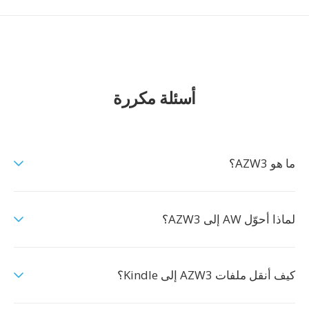
أسئلة مكررة
ما هو AZW3؟
لماذا أحوّل AW إلى AZW3؟
كيف أنقل ملفات AZW3 إلى Kindle؟